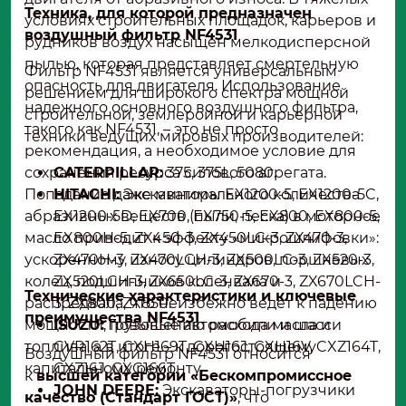
Техника, для которой предназначен
условиях строительных площадок, карьеров и
воздушный фильтр NF4531
рудников воздух насыщен мелкодисперсной
пылью, которая представляет смертельную
Фильтр NF4531 является универсальным
опасность для двигателя. Использование
решением для широкого спектра мощной
надежного основного воздушного фильтра,
строительной, землеройной и карьерной
такого как NF4531, – это не просто
техники ведущих мировых производителей:
рекомендация, а необходимое условие для
сохранения ресурса силового агрегата.
CATERPILLAR:
375, 375L, 5080.
Попадание даже минимального количества
HITACHI:
Экскаваторы EX1200-5, EX1200-5C,
абразивных веществ (пыли, песка) в моторное
EX1200-5D, EX700, EX750-5, EX800, EX800-5,
масло приводит к эффекту «микрошлифовки»:
EX800H-5, ZX450-3, ZX450LC-3, ZX470-3,
ускоренному износу цилиндров, поршневых
ZX470H-3, ZX470LCH-3, ZX500LC-3, ZX520-3,
колец, подшипников коленвала и
ZX520LCH-3, ZX650LC-3, ZX670-3, ZX670LCH-
Технические характеристики и ключевые
распредвала, что неизбежно ведет к падению
3, ZX800, ZX850.
преимущества NF4531
мощности, повышению расхода масла и
ISUZU:
Грузовые автомобили и шасси
топлива, а в итоге – к дорогостоящему
CVR162T, CXH169T, CXH16J, CXH16V, CXZ164T,
Воздушный фильтр NF4531 относится
капитальному ремонту.
CXZ16J, GXG166T.
к
высшей категории «Бескомпромиссное
JOHN DEERE:
Экскаваторы-погрузчики
качество (Стандарт ГОСТ)»
, что