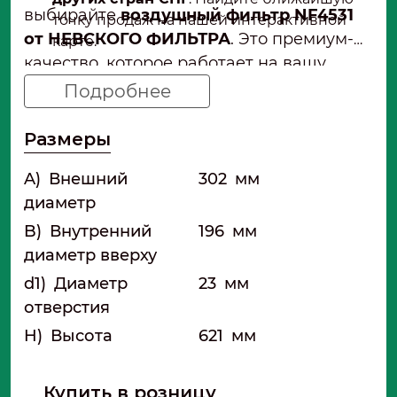
выбирайте
воздушный фильтр NF4531
точку продаж на нашей интерактивной
от НЕВСКОГО ФИЛЬТРА
. Это премиум-
карте.
качество, которое работает на вашу
прибыль.
Подробнее
Размеры
A)
Внешний
302
мм
диаметр
B)
Внутренний
196
мм
диаметр вверху
d1)
Диаметр
23
мм
отверстия
H)
Высота
621
мм
Купить в розницу