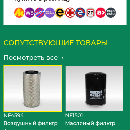
СОПУТСТВУЮЩИЕ ТОВАРЫ
Посмотреть все
→
N
Т
ф
NF4594
NF1501
Воздушный фильтр
Масляный фильтр