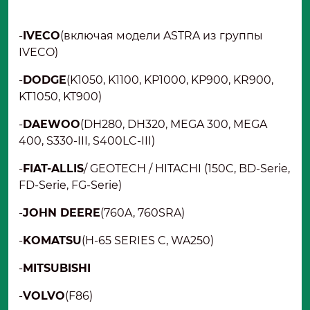
-
IVECO
(включая модели ASTRA из группы
IVECO)
-
DODGE
(K1050, K1100, KP1000, KP900, KR900,
KT1050, KT900)
-
DAEWOO
(DH280, DH320, MEGA 300, MEGA
400, S330-III, S400LC-III)
-
FIAT-ALLIS
/ GEOTECH / HITACHI (150C, BD-Serie,
FD-Serie, FG-Serie)
-
JOHN DEERE
(760A, 760SRA)
-
KOMATSU
(H-65 SERIES C, WA250)
-
MITSUBISHI
-
VOLVO
(F86)