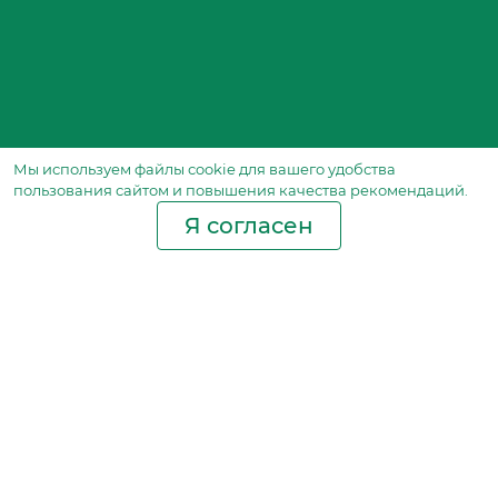
Мы используем файлы сookie для вашего удобства
пользования сайтом и повышения качества рекомендаций.
Я согласен
Производство фильтров
и фильтроэлементов
для всех видов транспорта
и спецтехники
Исходный лист ценообразования
Партнерская сеть