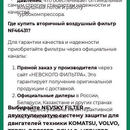
давления
, что обеспечивает оптимальный
самым строгим стандартам надежности и
воздушный поток и работу
качества.
турбокомпрессора.
Где купить вторичный воздушный фильтр
NF46431?
Для гарантии качества и надежности
приобретайте фильтры через официальные
каналы:
Прямой заказ у производителя
через
сайт «НЕВСКОГО ФИЛЬТРА». Это
гарантирует получение оригинальной
продукции с доставкой.
Официальные дилеры
в России,
Беларуси, Казахстане и других странах
Выбирайте NEVSKY FILTER —
СНГ. Адреса указаны на интерактивной
двухступенчатую систему защиты для
карте нашего сайта.
двигателей техники KOMATSU, VOLVO,