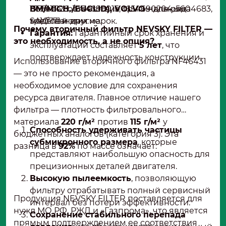
полное соответствие оригинальным
BM/MICH./EUCLID), VOLVO
1779111120, 1654699015, 1654690204, 5604683,
– для ряда
требованиям.
моделей этих марок.
SA10771 и другие.
Почему вторичный фильтр NEVSKY FILTER —
Гарантия:
Гарантийный срок хранения и
это необходимость, а не опция?
эксплуатации составляет
5 лет
, что
подтверждает надежность конструкции.
Использование вторичного фильтра NF46431
— это не просто рекомендация, а
необходимое условие для сохранения
ресурса двигателя. Главное отличие нашего
фильтра — плотность фильтровального
материала
220 г/м²
против
115 г/м²
у
Способность удерживать частицы
бюджетных аналогов (категория 3). Эта
субмикронного размера
, которые
разница в
92%
по массе означает:
представляют наибольшую опасность для
прецизионных деталей двигателя.
Высокую пылеемкость
, позволяющую
фильтру отрабатывать полный сервисный
Продукция NEVSKY FILTER поставляется для
интервал без потери эффективности.
нужд МО РФ, РЖД и «Газпрома», что является
Сохранение стабильного перепада
прямым подтверждением ее соответствия