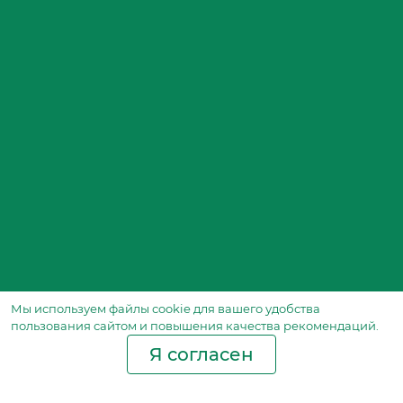
Мы используем файлы сookie для вашего удобства
пользования сайтом и повышения качества рекомендаций.
Я согласен
Производство фильтров
и фильтроэлементов
для всех видов транспорта
и спецтехники