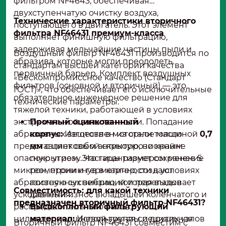
фильтром NF4643, обеспечивая
двухступенчатую очистку воздуха,
Технические характеристики вторичного
поступающего в двигатель. Этот элемент
фильтра NF46431 премиум-класса
выполняет финишную фильтрацию,
задерживая мельчайшие частицы пыли и
Воздушный фильтр NF46431 производится по
абразива, которые могли преодолеть
стандартам высшей категории качества
первичный барьер. Комплект воздушных
«Бескомпромиссное качество (Стандарт
фильтров (основной и вторичный) — это
ГОСТ)», что обеспечивает его исключительные
обязательное инженерное решение для
технические параметры:
тяжелой техники, работающей в условиях
экстремальной запыленности. Попадание
Прочный оцинкованный
абразивных веществ в моторное масло
корпус:
Изготовлен из стали толщиной
0,7
представляет собой скрытую, но крайне
мм
с цинковым антикоррозионным
опасную угрозу. Частицы размером менее 5
покрытием. Это гарантирует сохранение
микрон, проникнув в картер, создают
геометрии и герметичности в условиях
абразивную суспензию, которая вызывает
постоянных вибраций и перепадов
Совместимость: для какой техники
ускоренный износ вкладышей коленчатого и
давления.
предназначен вторичный фильтр NF46431?
распределительного валов,
Высокоплотный фильтрующий
цилиндропоршневой группы и других узлов
материал:
Используется специальная
Вторичный фильтр NF46431 совместим с