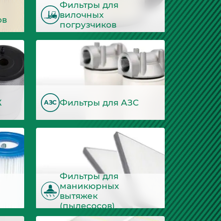
Фильтры для
вилочных
ов
погрузчиков
Ж
Фильтры для АЗС
АЗС
Фильтры для
маникюрных
вытяжек
(пылесосов)