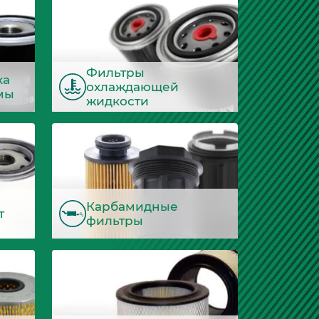
Фильтры
ха
охлаждающей
мы
жидкости
Карбамидные
т
фильтры