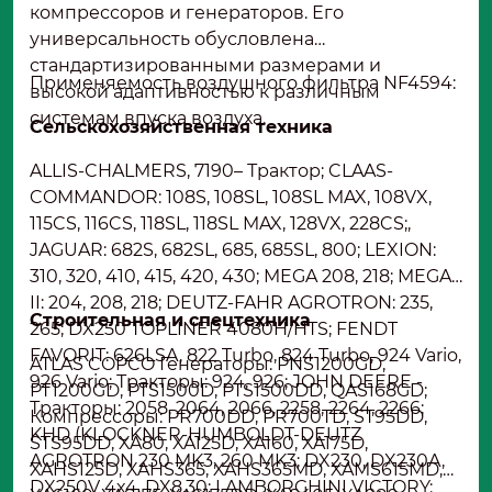
компрессоров и генераторов. Его
универсальность обусловлена
стандартизированными размерами и
Применяемость воздушного фильтра NF4594:
высокой адаптивностью к различным
системам впуска воздуха.
Сельскохозяйственная техника
ALLIS-CHALMERS, 7190– Трактор; CLAAS-
COMMANDOR: 108S, 108SL, 108SL MAX, 108VX,
115CS, 116CS, 118SL, 118SL MAX, 128VX, 228CS;,
JAGUAR: 682S, 682SL, 685, 685SL, 800; LEXION:
310, 320, 410, 415, 420, 430; MEGA 208, 218; MEGA
II: 204, 208, 218; DEUTZ-FAHR AGROTRON: 235,
Строительная и спецтехника
265; DX250 TOPLINER 4080H/HTS; FENDT
FAVORIT: 626LSA, 822 Turbo, 824 Turbo, 924 Vario,
ATLAS COPCO Генераторы: PNS1200GD,
926 Vario; Тракторы: 924, 926; JOHN DEERE -
PT1200GD, PTS1500D, PTS1500DD, QAS168GD;
Тракторы: 2058, 2064, 2066, 2258, 2264, 2266;
Компрессоры: PR700DD, PR700TD, ST95DD,
KHD (KLOCKNER-HUMBOLDT-DEUTZ
STS95DD, XA80, XA125D, XA160, XA175D,
AGROTRON 230 MK3, 260 MK3; DX230, DX230A,
XAHS125D, XAHS365, XAHS365MD, XAMS615MD,
DX250V 4x4, DX8.30; LAMBORGHINI VICTORY: