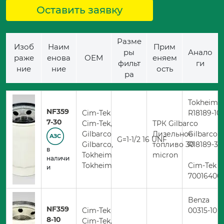
Оставить заявку
Разме
Изоб
Наим
Прим
ры
Анало
раже
енова
ОЕМ
еняем
фильт
ги
ние
ние
ость
ра
Tokheim
NF359
Cim-Tek
R18189-10
7-30
Cim-Tek,
ТРК Gilbarco
Gilbarco
Дизельное
Gilbarco
АЗС
G=1-1/2 16 UNF
Gilbarco,
топливо 30
R18189-30
в
Tokheim
micron
наличи
Tokheim
Cim-Tek
и
70016400
Benza
NF359
Cim-Tek
00315-10
8-10
Cim-Tek,