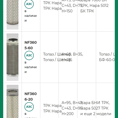
A=75, B=43,
Нара 7000 БК
ТРК Нара
АЗС
C=43, D=75,
ТРК, Нара 5012
ТРК Нара
H=150
БК ТРК
в
наличи
и
NF360
5-60
Топаз / Шельф
A=60, B=35,
Топаз / 
АЗС
Топаз / Шельф
H=135
БФ-60-04
в
наличи
и
NF360
6-20
A=95, B=43,
Нара БНИ ТРК,
ТРК Нара
АЗС
C=43, D=95,
Нара 5027 ТРК
ТРК Нара
H=200
и еще 2 модели
в