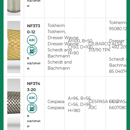
наличи
и
Tokheim
Tokheim
NF373
95080 12 
Tokheim,
0-12
Dresser Wayne
A=100, B=50,
Dresser 
АЗС
Dresser Wayne,
GILBARCO ALSA
C=50, D=100,
1 492 209
Scheidt and
313/90 ТРК
H=90
Bachmann
в
Scheidt a
Scheidt and
наличи
Bachman
Bachmann
и
85 04074
NF374
3-20
A=96, B=56,
АЗС
Gespasa
GESPASA FG-2
GESPASA
C=56, D=96,
Gespasa
АЗС
66070800
H=180
в
наличи
и