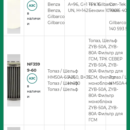
Benza
A=96, G=1 ½ х 16
ТРК Gilbarco
Cim-Tek
АЗС
Benza,
UN, H=142
Бензин 10 мкм
70015 400
в
Gilbarco
наличи
Gilbarco
Gilbarco
и
140 593 5
Топаз, Шельф
ZYB-50A, ZYB-
80A Фильтр для
ГСМ, ТРК СЕВЕР
NF359
ZYB-50A, ZYB-
9-60
Топаз / Шельф
80A Фильтр для
НМ50А-60-21,
A=60, B=35,
ГСМ, Фильтр
Топаз / 
АЗС
Топаз / Шельф
H=100
моноблока
НМ50А-60
в
Топаз / Шельф
ZYB-50A, ZYB-
наличи
80A Фильтр
и
моноблока
ZYB-50A, ZYB-
80A Фильтр для
ГСМ