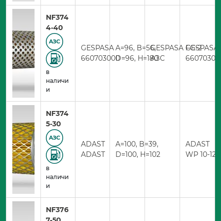
NF374
4-40
АЗС
GESPASA
A=96, B=56,
GESPASA FG-2
GESPASA
660703000
D=96, H=180
АЗС
66070300
в
наличи
и
NF374
5-30
АЗС
ADAST
A=100, B=39,
ADAST
ADAST
D=100, H=102
WP 10-12-
в
наличи
и
NF376
7-50