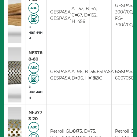
GESPASA 
A=152, B=67,
АЗС
GESPASA
300/700/1
C=67, D=152,
GESPASA
FG-
H=456
300/700/1
в
наличи
и
NF376
8-60
АЗС
GESPASA
A=96, B=56,
GESPASA FG-2
GESPASA
GESPASA
D=96, H=182
АЗС
66070300
в
наличи
и
NF377
3-20
АЗС
Petroll GL 6M
A=75, D=75,
Petroll G