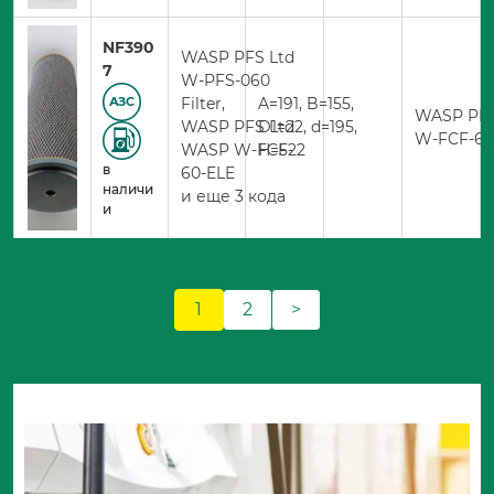
NF390
WASP PFS Ltd
7
W-PFS-060
Filter,
A=191, B=155,
АЗС
WASP PFS
WASP PFS Ltd
D1=22, d=195,
W-FCF-60
WASP W-FCF-
H=522
в
60-ELE
наличи
и еще 3 кода
и
1
2
>