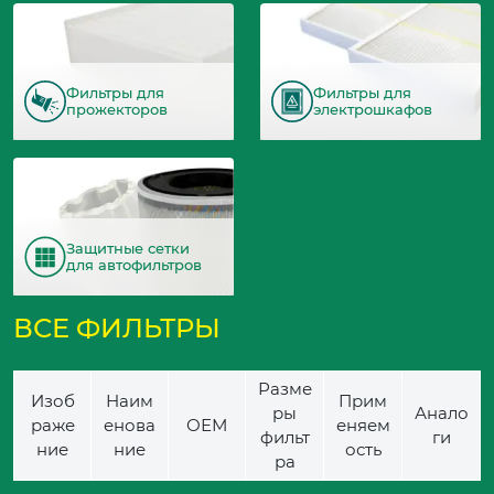
Фильтры для
Фильтры для
прожекторов
электрошкафов
Защитные сетки
для автофильтров
ВСЕ ФИЛЬТРЫ
Разме
Изоб
Наим
Прим
ры
Анало
раже
енова
ОЕМ
еняем
фильт
ги
ние
ние
ость
ра