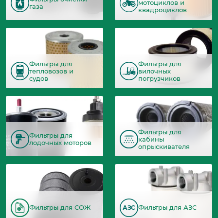
мотоциклов и
газа
квадроциклов
Фильтры для
Фильтры для
тепловозов и
вилочных
судов
погрузчиков
Фильтры для
Фильтры для
кабины
лодочных моторов
опрыскивателя
Фильтры для СОЖ
Фильтры для АЗС
АЗС