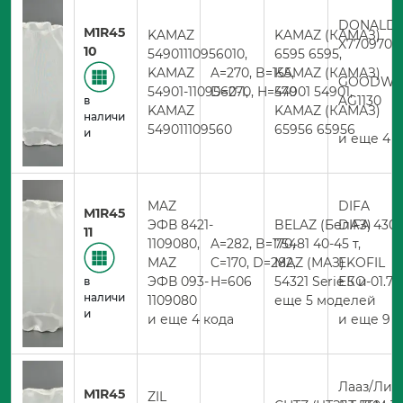
DONALD
M1R45
KAMAZ
KAMAZ (КАМАЗ)
X770970
10
54901110956010,
6595 6595,
KAMAZ
A=270, B=155,
KAMAZ (КАМАЗ)
GOODWI
54901-1109560-1,
D=270, H=470
54901 54901,
AG1130
в
KAMAZ
KAMAZ (КАМАЗ)
наличи
549011109560
65956 65956
и
и еще 4 к
MAZ
DIFA
M1R45
ЭФВ 8421-
BELAZ (БелАЗ)
DIFA 430
11
1109080,
A=282, B=170,
75481 40-45 т,
MAZ
C=170, D=282,
MAZ (МАЗ)
EKOFIL
ЭФВ 093-
H=606
54321 Serie 5 и
ЕКО-01.72
в
наличи
1109080
еще 5 моделей
и
и еще 4 кода
и еще 9 
Лааз/Лив
M1R45
ZIL