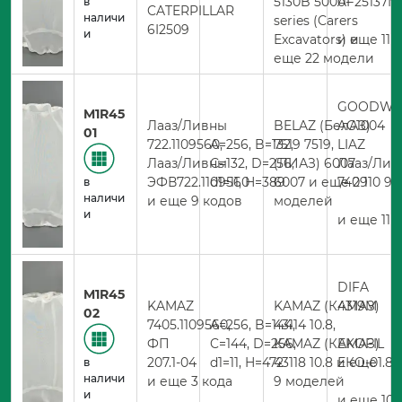
5130B 5000-
AF25137M
в
CATERPILLAR
наличи
series (Carers
6I2509
и
Excavators) и
и еще 11 
еще 22 модели
GOODWI
M1R45
Лааз/Ливны
BELAZ (БелАЗ)
AG1004
01
722.1109560,
A=256, B=132,
7519 7519, LIAZ
Лааз/Ливны
C=132, D=256,
(ЛИАЗ) 6007
Лааз/Лив
ЭФВ722.1109560
d1=11, H=389
6007 и еще 29
740 110 95
в
наличи
и еще 9 кодов
моделей
и
и еще 11 
DIFA
M1R45
KAMAZ
KAMAZ (КАМАЗ)
4319M
02
7405.1109560,
A=256, B=144,
43114 10.8,
ФП
C=144, D=256,
KAMAZ (КАМАЗ)
EKOFIL
207.1-04
d1=11, H=472
43118 10.8 и еще
ЕКО-01.81
в
наличи
и еще 3 кода
9 моделей
и
и еще 10 