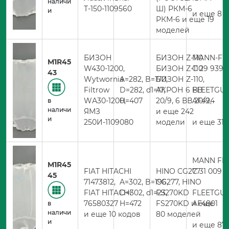
наличи
Т-150-1109560
Ш) РКМ-6
и
и еще 8 
РКМ-6 и еще 19
моделей
БИЗОН
БИЗОН Z-110
MANN-FIL
M1R45
W430-1200,
БИЗОН Z-110
C 29 939
43
Wytwornia
A=282, B=170,
БИЗОН Z-110,
Filtrow
D=282, d1=17,
АКРОН 6 ВВ
FLEETGU
WА30-1200,
H=407
20/9, 6 ВВ 20/9,
AF424
в
наличи
ЯМЗ
и еще 242
и
250И-1109080
модели
и еще 315
MANN FIL
M1R45
FIAT HITACHI
HINO CG277
C 31 009 x
45
71473812,
A=302, B=196,
CG277, HINO
FIAT HITACHI
D=302, d1=23,
FS270KD
FLEETGU
76580327
H=472
FS270KD и еще
AF4801
в
наличи
и еще 10 кодов
80 моделей
и
и еще 87