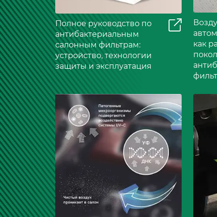
Возду
Полное руководство по
автом
антибактериальным
как р
салонным фильтрам:
поко
устройство, технологии
анти
защиты и эксплуатация
филь