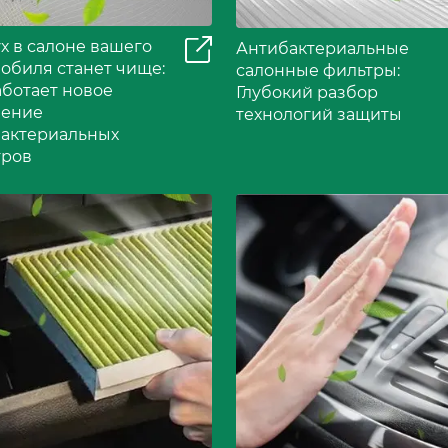
х в салоне вашего
Антибактериальные
обиля станет чище:
салонные фильтры:
аботает новое
Глубокий разбор
ление
технологий защиты
бактериальных
тров