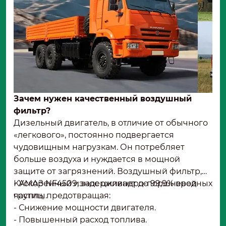
Зачем нужен качественный воздушный
фильтр?
Дизельный двигатель, в отличие от обычного
«легкового», постоянно подвергается
чудовищным нагрузкам. Он потребляет
больше воздуха и нуждается в мощной
защите от загрязнений. Воздушный фильтр,
КАМАЗ NF4509, задерживает до 99,9% вредных
- Ускоренный износ цилиндро-поршневой
частиц, предотвращая:
группы.
- Снижение мощности двигателя.
- Повышенный расход топлива.