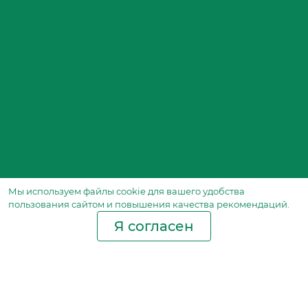
Мы используем файлы сookie для вашего удобства
пользования сайтом и повышения качества рекомендаций.
Я согласен
Производство фильтров
и фильтроэлементов
для всех видов транспорта
и спецтехники
Исходный лист ценообразования