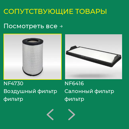
СОПУТСТВУЮЩИЕ ТОВАРЫ
Посмотреть все
→
N
С
ф
NF4730
NF6416
Воздушный фильтр
Салонный фильтр
фильтр
фильтр