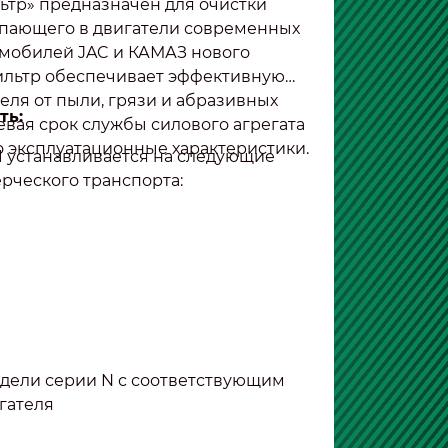
ьтр» предназначен для очистки
тупающего в двигатели современных
омобилей JAC и КАМАЗ нового
ильтр обеспечивает эффективную
еля от пыли, грязи и абразивных
ть:
евая срок службы силового агрегата
о эксплуатационные характеристики.
1 устанавливается на следующие
рческого транспорта:
дели серии N с соответствующим
гателя