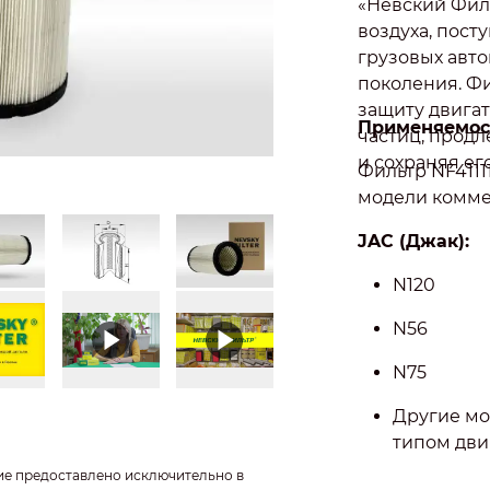
«Невский Фил
воздуха, пос
грузовых авт
поколения. Ф
защиту двигат
Применяемос
частиц, продл
и сохраняя ег
Фильтр NF4111
модели комме
JAC (Джак):
N120
N56
N75
Другие мо
типом дви
ие предоставлено исключительно в