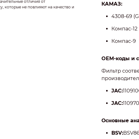
ачительные отличия от
КАМАЗ:
у, которые не повлияют на качество и
4308-69 (G
Компас-12
Компас-9
OEM-коды и с
Фильтр соотв
производител
JAC:
11091
JAC:
11097
Основные анал
BSV:
BSV86