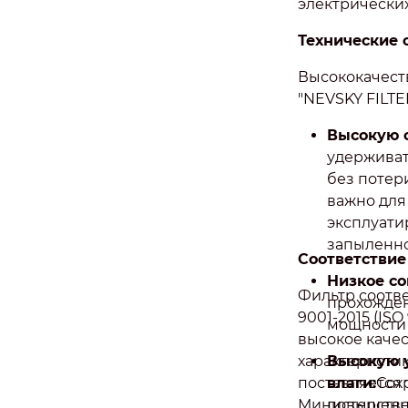
электрических
Технические 
Высококачест
"NEVSKY FILTE
Высокую с
удерживат
без потер
важно для
эксплуати
запыленно
Соответствие
Низкое со
Фильтр соотв
прохожден
9001-2015 (ISO
мощности 
высокое качес
характеристик
Высокую 
поставляется 
влаги:
Сох
Министерство
повышенн