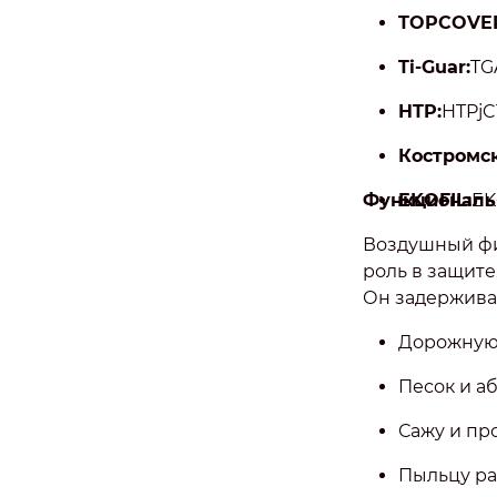
TOPCOVE
Ti-Guar:
TG
HTP:
HTPjC
Костромск
Функциональ
EKOFIL:
EK
Воздушный фи
роль в защите
Он задержива
Дорожную 
Песок и а
Сажу и пр
Пыльцу ра