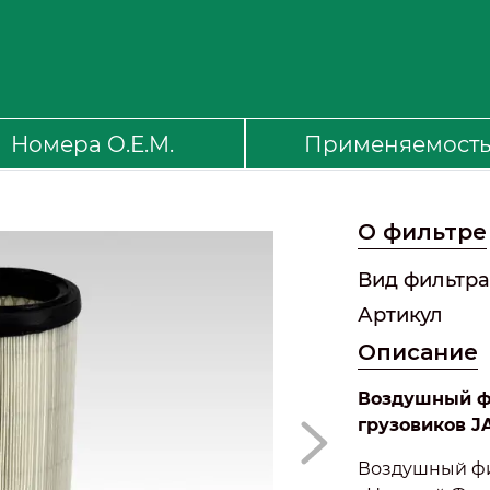
Номера O.E.M.
Применяемост
О фильтре
Вид фильтра
Артикул
Описание
Воздушный фил
грузовиков J
Воздушный фил