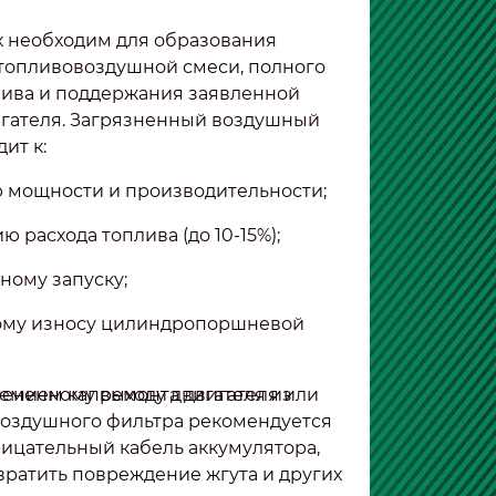
х необходим для образования
топливовоздушной смеси, полного
лива и поддержания заявленной
гателя. Загрязненный воздушный
ит к:
мощности и производительности;
 расхода топлива (до 10-15%);
ному запуску;
ому износу цилиндропоршневой
ением капремонта двигателя или
менному выходу двигателя из
оздушного фильтра рекомендуется
ицательный кабель аккумулятора,
вратить повреждение жгута и других