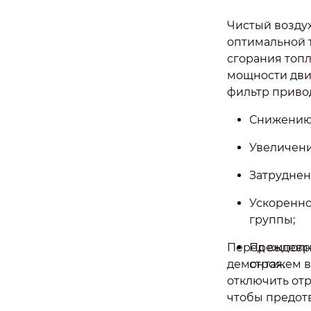
Чистый возду
оптимальной 
сгорания топ
мощности дви
фильтр привод
Снижению 
Увеличению
Затруднен
Ускоренн
группы;
Перед выполн
Преждевре
демонтажем в
строя.
отключить отр
чтобы предот