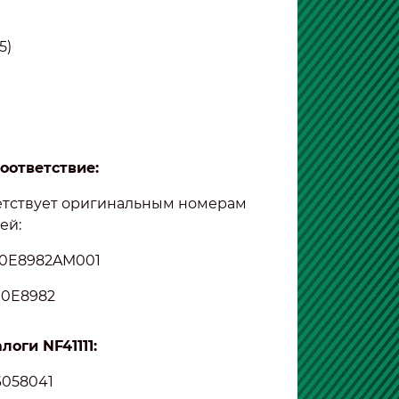
5)
оответствие:
етствует оригинальным номерам
ей:
00E8982AM001
00E8982
оги NF41111:
058041