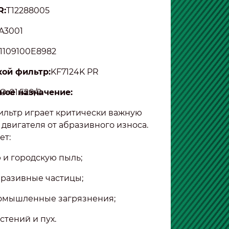
R:
T12288005
A3001
1109100E8982
ой фильтр:
KF7124K PR
ное назначение:
O-01.520/2
льтр играет критически важную
 двигателя от абразивного износа.
ет:
и городскую пыль;
бразивные частицы;
омышленные загрязнения;
стений и пух.