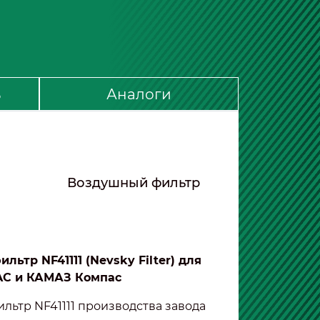
ь
Аналоги
Воздушный фильтр
ьтр NF41111 (Nevsky Filter) для
AC и КАМАЗ Компас
ьтр NF41111 производства завода