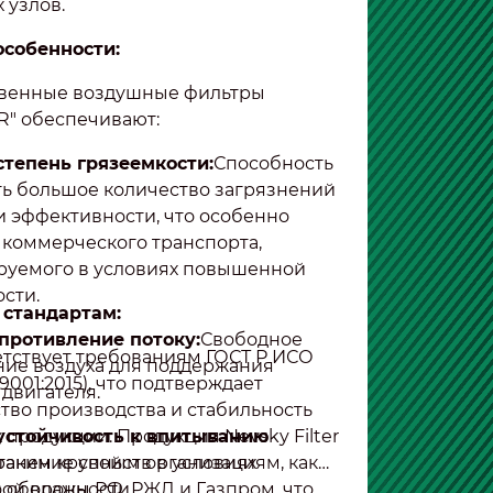
 узлов.
особенности:
венные воздушные фильтры
R" обеспечивают:
тепень грязеемкости:
Способность
ь большое количество загрязнений
и эффективности, что особенно
 коммерческого транспорта,
руемого в условиях повышенной
сти.
 стандартам:
противление потоку:
Свободное
етствует требованиям ГОСТ Р ИСО
ие воздуха для поддержания
 9001:2015), что подтверждает
двигателя.
тво производства и стабильность
 продукции. Продукция Nevsky Filter
устойчивость к впитыванию
таким крупным организациям, как
ранение свойств в условиях
 обороны РФ, РЖД и Газпром, что
ой влажности.