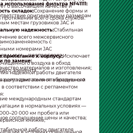
 использования фильтра NF41111:
ет о высочайшем качестве и
сть складок:
Сохранение формы и
ответствие оригинальным размерам
а протяжении всего срока службы.
ным местам грузовиков JAC и
альную надежность:
Стабильная
течение всего межсервисного
аимозаменяемость с
.
ьными номерами JAC
 прилегание к корпусу:
982AM001 и 1109700E8982;
Исключает
 по замене:
очищенного воздуха в обход
ачество материалов и изготовления;
его элемента.
ния надежной работы двигателя
я регулярно заменять воздушный
защита двигателя от абразивного
1 в соответствии с регламентом
я:
вие международным стандартам
уатации в нормальных условиях —
 000–20 000 км пробега или
ое соотношение цены и качества;
сервисной книжке;
стабильной работы двигателя
уатации в условиях повышенной