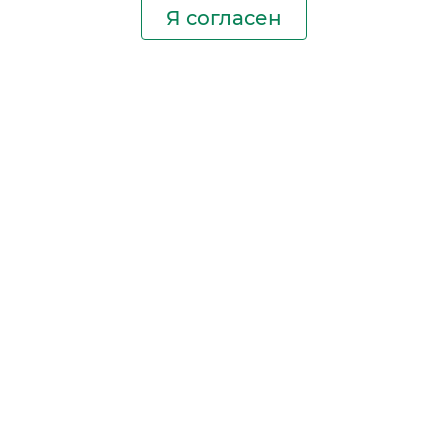
Я согласен
Производство фильтров
и фильтроэлементов
для всех видов транспорта
и спецтехники
Исходный лист ценообразования
Партнерская сеть
Бизнес идеи
Ответы на вопросы