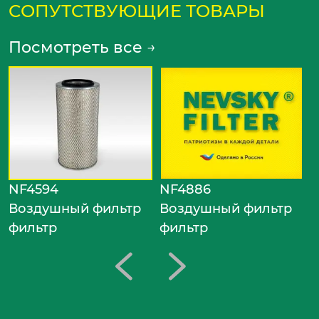
СОПУТСТВУЮЩИЕ ТОВАРЫ
Посмотреть все
→
N
В
ф
NF4594
NF4886
Воздушный фильтр
Воздушный фильтр
фильтр
фильтр