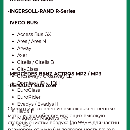
-
INGERSOLL-RAND R-Series
-
IVECO BUS:
Access Bus GX
Ares / Ares N
Arway
Axer
Citelis / Citelis B
CityClass
-
MERCEDES-BENZ ACTROS MP2 / MP3
Crossway / Crossway LE
Domino HD / HDH
-
RENAULT BUS Axer
EuroClass
EuroRider
Evadys / Evadys II
Фильтр изготовлен из высококачественных
Iliade H
материалов, обеспечивающих высокую
Magelys / Magelys Pro
степень очистки воздуха (до 99,9% для частиц
Midys
размером от 5 мкм) и долговечность даже в