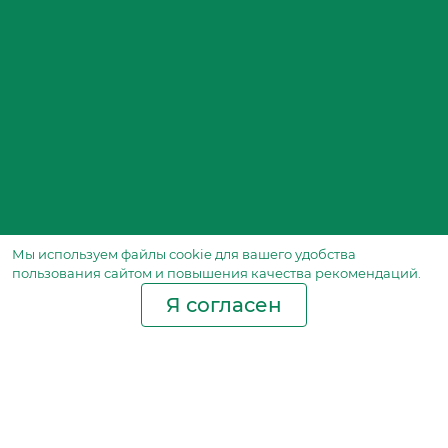
Мы используем файлы сookie для вашего удобства
пользования сайтом и повышения качества рекомендаций.
Я согласен
Производство фильтров
и фильтроэлементов
для всех видов транспорта
и спецтехники
Исходный лист ценообразования