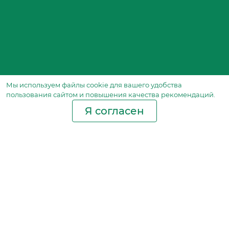
Мы используем файлы сookie для вашего удобства
пользования сайтом и повышения качества рекомендаций.
Я согласен
Производство фильтров
и фильтроэлементов
для всех видов транспорта
и спецтехники
Исходный лист ценообразования
Партнерская сеть