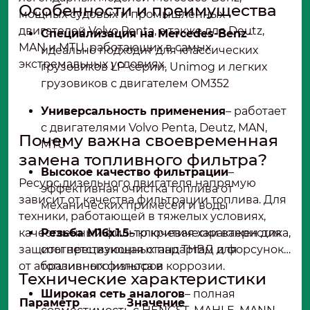
Особенности и преимущества
мощных судовых и промышленных
двигателей Volvo Penta, а также для Deutz,
Специализация на Mercedes-Benz
–
MAN и MTU, работающих в самых
идеально подходит для классических
экстремальных условиях.
грузовиков LP-серии, Unimog и легких
грузовиков с двигателем OM352
Универсальность применения
– работает
с двигателями Volvo Penta, Deutz, MAN,
Почему важна своевременная
MTU
замена топливного фильтра?
Высокое качество фильтрации
–
Ресурс дизельного двигателя напрямую
эффективная очистка топлива от
зависит от качества фильтрации топлива. Для
механических примесей и воды
техники, работающей в тяжелых условиях,
качественный фильтр критически важен для
Резьба M16x1.5
– ключевая характеристика,
защиты прецизионных пар ТНВД и форсунок
соответствующая стандартам для
от абразивного износа и коррозии.
топливных фильтров
Технические характеристики
Широкая сеть аналогов
– полная
Параметр
Значение