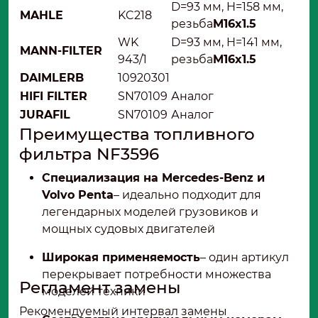
D=93 мм, H=158 мм,
MAHLE
KC218
резьба
M16x1.5
WK
D=93 мм, H=141 мм,
MANN-FILTER
943/1
резьба
M16x1.5
DAIMLERB
10920301
HIFI FILTER
SN70109
Аналог
JURAFIL
SN70109
Аналог
Преимущества топливного
фильтра NF3596
Специализация на Mercedes-Benz и
Volvo Penta
– идеально подходит для
легендарных моделей грузовиков и
мощных судовых двигателей
Широкая применяемость
– один артикул
перекрывает потребности множества
Регламент замены
моделей техники
Рекомендуемый интервал замены