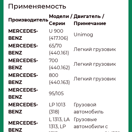
Применяемость
Модели /
Двигатель /
Производитель
Серии
Примечание
MERCEDES-
U 900
Unimog
BENZ
(417.106)
MERCEDES-
65/70
Легкий грузовик
BENZ
(440.161)
MERCEDES-
700
Легкий грузовик
BENZ
(440.162)
MERCEDES-
800
Легкий грузовик
BENZ
(440.163)
MERCEDES-
95/105
BENZ
MERCEDES-
LP 1013
Грузовой
BENZ
(318)
автомобиль
L 1313, LA
Грузовые
MERCEDES-
1313, LP
автомобили с
BENZ