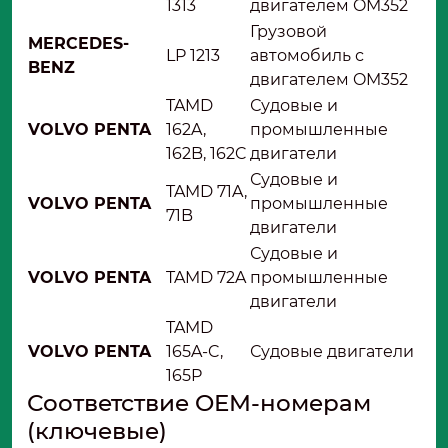
1313
двигателем OM352
Грузовой
MERCEDES-
LP 1213
автомобиль с
BENZ
двигателем OM352
TAMD
Судовые и
VOLVO PENTA
162A,
промышленные
162B, 162C
двигатели
Судовые и
TAMD 71A,
VOLVO PENTA
промышленные
71B
двигатели
Судовые и
VOLVO PENTA
TAMD 72A
промышленные
двигатели
TAMD
VOLVO PENTA
165A-C,
Судовые двигатели
165P
Соответствие OEM-номерам
(ключевые)