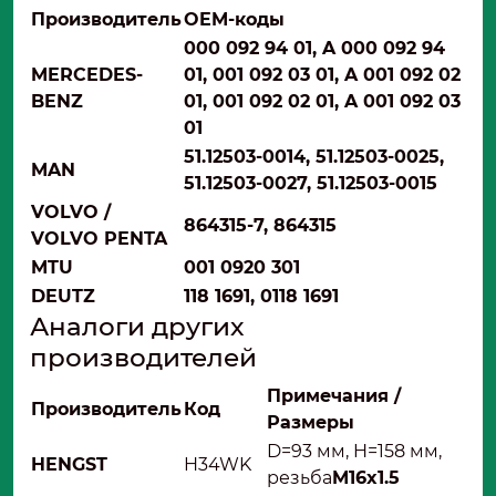
Производитель
OEM-коды
000 092 94 01, A 000 092 94
MERCEDES-
01, 001 092 03 01, A 001 092 02
BENZ
01, 001 092 02 01, A 001 092 03
01
51.12503-0014, 51.12503-0025,
MAN
51.12503-0027, 51.12503-0015
VOLVO /
864315-7, 864315
VOLVO PENTA
MTU
001 0920 301
DEUTZ
118 1691, 0118 1691
Аналоги других
производителей
Примечания /
Производитель
Код
Размеры
D=93 мм, H=158 мм,
HENGST
H34WK
резьба
M16x1.5