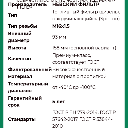
совместимость с HENGST, MAHLE, MANN-
Производитель
НЕВСКИЙ ФИЛЬТР
FILTER
Топливный фильтр (дизель),
Тип
накручивающийся (Spin-on)
Тип резьбы
M16x1.5
Внешний
93 мм
диаметр
Высота
158 мм (основной вариант)
Премиум-класс,
Качество
соответствует ГОСТ
Фильтровальный
Высококачественный
материал
материал с пропиткой
Температурный
от -40°С до +100°С
диапазон
Гарантийный
5 лет
срок
ГОСТ Р ЕН 779-2014, ГОСТ Р
Стандарты
57642-2017, ГОСТ Р 53844-
2010