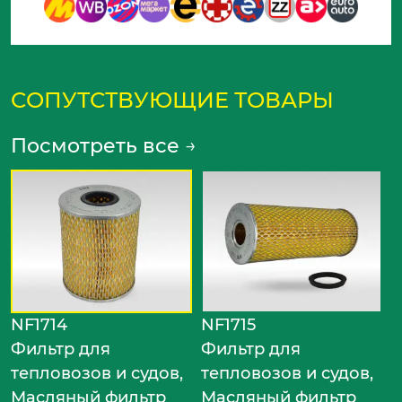
СОПУТСТВУЮЩИЕ ТОВАРЫ
Посмотреть все
→
N
Ф
т
М
ф
NF1714
NF1715
Фильтр для
Фильтр для
тепловозов и судов,
тепловозов и судов,
Масляный фильтр
Масляный фильтр