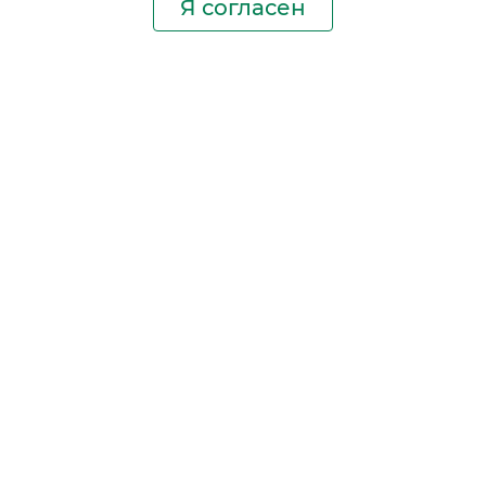
Я согласен
Производство фильтров
и фильтроэлементов
для всех видов транспорта
и спецтехники
Исходный лист ценообразования
Партнерская сеть
Бизнес идеи
Ответы на вопросы
Гимн NEVSKY FILTER