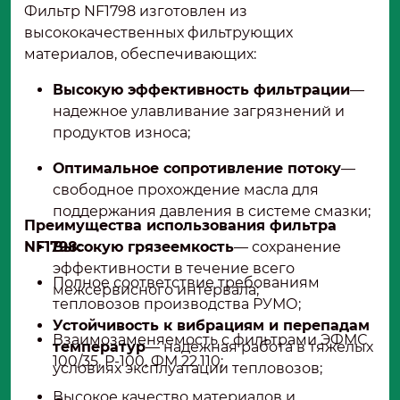
Фильтр NF1798 изготовлен из
высококачественных фильтрующих
материалов, обеспечивающих:
Высокую эффективность фильтрации
—
надежное улавливание загрязнений и
продуктов износа;
Оптимальное сопротивление потоку
—
свободное прохождение масла для
поддержания давления в системе смазки;
Преимущества использования фильтра
NF1798:
Высокую грязеемкость
— сохранение
эффективности в течение всего
Полное соответствие требованиям
межсервисного интервала;
тепловозов производства РУМО;
Устойчивость к вибрациям и перепадам
Взаимозаменяемость с фильтрами ЭФМС
температур
— надежная работа в тяжелых
100/35, Р-100, ФМ 22.110;
условиях эксплуатации тепловозов;
Высокое качество материалов и