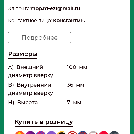
Эл.почта
:
mop.nf-ezf@mail.ru
Контактное лицо:
Константин.
Подробнее
Размеры
A)
Внешний
100
мм
диаметр вверху
B)
Внутренний
36
мм
диаметр вверху
H)
Высота
7
мм
Купить в розницу