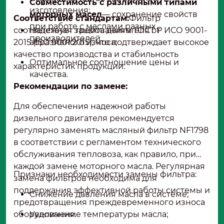
Совместимость с различными типами
изготовления;
моторных масел
— сохранение свойств
Соответствие стандартам:
Фильтр
при работе с маслами разных
соответствует требованиям ГОСТ Р ИСО 9001-
Надежная защита двигателя от
производителей.
2015 (ISO 9001:2015), что подтверждает высокое
абразивного износа;
качество производства и стабильность
Оптимальное соотношение цены и
характеристик продукции.
качества.
Рекомендации по замене:
Для обеспечения надежной работы
дизельного двигателя рекомендуется
регулярно заменять масляный фильтр NF1798
в соответствии с регламентом технического
обслуживания тепловоза, как правило, при
каждой замене моторного масла. Регулярная
Признаки необходимости замены фильтра:
замена фильтров необходима для
поддержания эффективной работы системы и
Снижение давления масла в системе;
предотвращения преждевременного износа
оборудования.
Увеличение температуры масла;