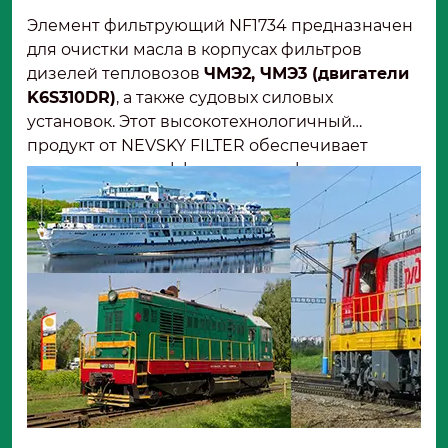
Элемент фильтрующий NF1734 предназначен
для очистки масла в корпусах фильтров
дизелей тепловозов
ЧМЭ2, ЧМЭ3 (двигатели
K6S310DR)
, а также судовых силовых
установок. Этот высокотехнологичный
продукт от NEVSKY FILTER обеспечивает
максимальную эффективность фильтрации и
оптимальную степень очистки, что надежно
защищает двигатель от износа, вызванного
загрязнениями и остатками продуктов
сгорания в масле .