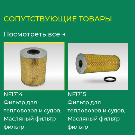
СОПУТСТВУЮЩИЕ ТОВАРЫ
Посмотреть все
→
N
Ф
т
М
ф
NF1714
NF1715
Фильтр для
Фильтр для
тепловозов и судов,
тепловозов и судов,
Масляный фильтр
Масляный фильтр
фильтр
фильтр