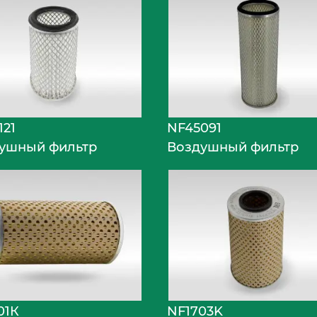
121
NF45091
ушный фильтр
Воздушный фильтр
01К
NF1703K