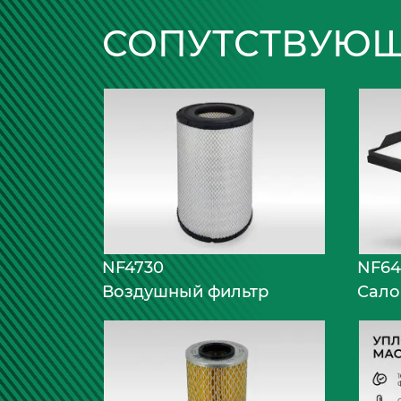
СОПУТСТВУЮЩ
NF4730
NF64
Воздушный фильтр
Сало