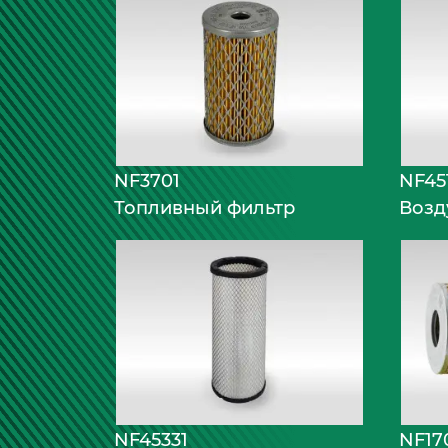
NF3701
NF45
Топливный фильтр
Возд
NF45331
NF17