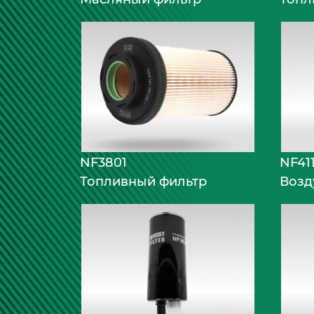
NF3801
NF41
Топливный фильтр
Возд