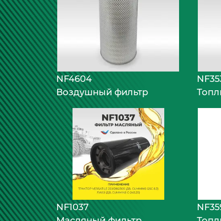
NF4604
NF35
Воздушный фильтр
Топл
NF35
NF1037
Топл
Масляный фильтр