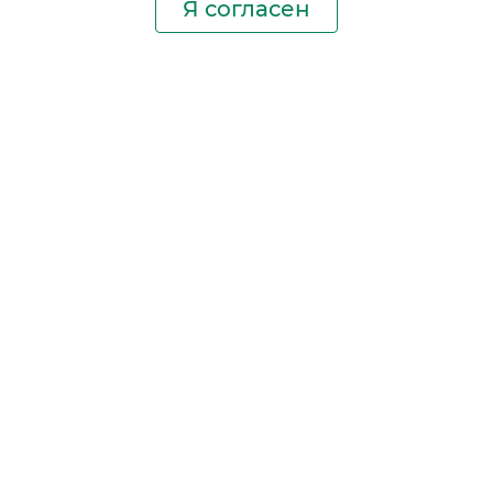
Я согласен
Производство фильтров
и фильтроэлементов
для всех видов транспорта
и спецтехники
Исходный лист ценообразования
Партнерская сеть
Бизнес идеи
Ответы на вопросы
Гимн NEVSKY FILTER