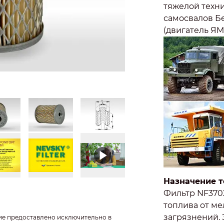
тяжелой техни
самосвалов Бе
(двигатель ЯМЗ
5551, 6501 (дв
К-700А, К-701М
также для Ура
(двигатель ЯМЗ
Назначение т
Фильтр NF370
топлива от м
загрязнений.
ие предоставлено исключительно в