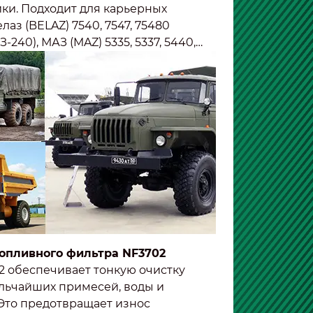
ки. Подходит для карьерных
лаз (BELAZ) 7540, 7547, 75480
-240), МАЗ (MAZ) 5335, 5337, 5440,
игатели ЯМЗ-236, -238, -240), тракторов
, К-703М (двигатели ЯМЗ-238, -240), а
л (двигатель ЯМЗ-236) и КРАЗ
-238).
опливного фильтра NF3702
2 обеспечивает тонкую очистку
ельчайших примесей, воды и
 Это предотвращает износ