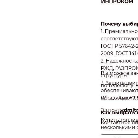
ИНПРОКОМ
Почему выби
1. Премиально
соответствуют
ГОСТ Р 57642-2
2009, ГОСТ 141
2. Надежность
РЖД, ГАЗПРОМ
Вы можете зак
структуры.
3. Защита дви
по телефону:
обеспечивают
продлевают с
Whats App:
+7 
Эл.почта:
dmit
Как выбрать 
Купить топли
Контактное л
несколькими 
1. Непосредст