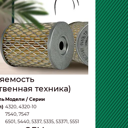
яемость
твенная техника)
ль
Модели / Серии
л)
4320, 4320-10
7540, 7547
6501, 5440, 5337, 5335, 53371, 5551