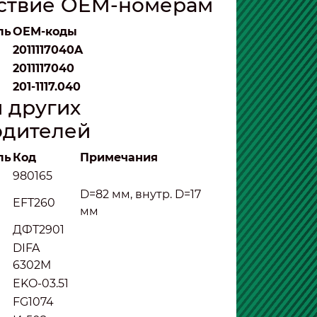
тствие OEM-номерам
ль
OEM-коды
2011117040A
2011117040
201-1117.040
 других
одителей
ль
Код
Примечания
980165
D=82 мм, внутр. D=17
EFT260
мм
ДФТ2901
DIFA
6302М
EKO-03.51
FG1074