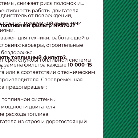
стемы, снижает риск поломок и
ективность работы двигателя.
двигатель от повреждений,
 грязью, ржавчиной и другими
 топливный фильтр NF3702?
иями.
важен для техники, работающей в
словиях: карьеры, строительные
 бездорожье.
нять топливный фильтр?
т срок службы топливной системы
я замена фильтра каждые
10 000–15
я.
а или в соответствии с техническим
производителя. Своевременная
ра предотвращает:
 топливной системы.
мощности двигателя.
е расхода топлива.
гателя из строя и дорогостоящий