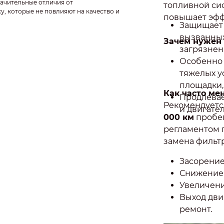
ачительные отличия от
топливной си
у, которые не повлияют на качество и
повышает эфф
Защищает 
вызванных
Зачем нужен
загрязнен
Особенно 
тяжелых у
площадки,
Как часто ме
Продлевае
Рекомендуетс
и двигател
000 км
пробег
регламентом 
замена фильт
Засорение
Снижение 
Увеличени
Выход дви
ремонт.