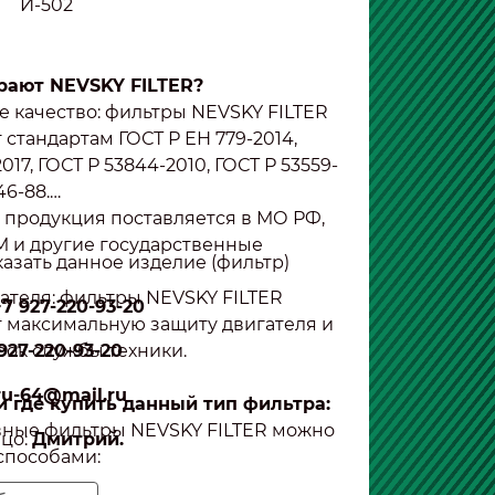
И-502
рают NEVSKY FILTER?
е качество: фильтры NEVSKY FILTER
 стандартам ГОСТ Р ЕН 779-2014,
017, ГОСТ Р 53844-2010, ГОСТ Р 53559-
46-88.
: продукция поставляется в МО РФ,
 и другие государственные
азать данное изделие (фильтр)
гателя: фильтры NEVSKY FILTER
+7 9
27-220-93-20
 максимальную защиту двигателя и
рок службы техники.
9
27-220-93-20
ru-64@mail.ru
и где купить данный тип фильтра:
вные фильтры NEVSKY FILTER можно
ицо:
Дмитрий
.
способами:
венно у производителя. Это