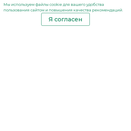
Мы используем файлы сookie для вашего удобства
пользования сайтом и повышения качества рекомендаций.
Я согласен
Производство фильтров
и фильтроэлементов
для всех видов транспорта
и спецтехники
Исходный лист ценообразования
Партнерская сеть
Бизнес идеи
Ответы на вопросы