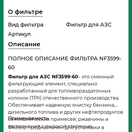
О фильтре
Вид фильтра
Фильтр для АЗС
Артикул
Описание
ПОЛНОЕ ОПИСАНИЕ ФИЛЬТРА NF3599-
60
Фильтр для АЗС NF3599-60
– это сменный
фильтрующий элемент, специально
разработанный для топливораздаточных
колонок (ТРК) отечественного производства.
Обеспечивает надежную очистку бензина,
дизельного топлива и других нефтепродуктов
Применяемость
от механических примесей, ржавчины и
загрязнений с высокой степенью
Фильтр предназначен для установки в