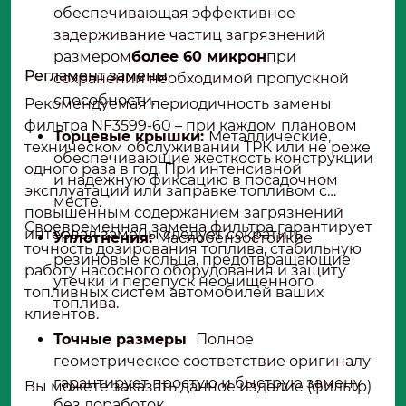
обеспечивающая эффективное
задерживание частиц загрязнений
размером
более 60 микрон
при
Регламент замены
сохранении необходимой пропускной
способности.
Рекомендуемая периодичность замены
фильтра NF3599-60 – при каждом плановом
Торцевые крышки:
Металлические,
техническом обслуживании ТРК или не реже
обеспечивающие жесткость конструкции
одного раза в год. При интенсивной
и надежную фиксацию в посадочном
эксплуатации или заправке топливом с
месте.
повышенным содержанием загрязнений
Своевременная замена фильтра гарантирует
интервал замены следует сократить.
Уплотнения:
Маслобензостойкие
точность дозирования топлива, стабильную
резиновые кольца, предотвращающие
работу насосного оборудования и защиту
утечки и перепуск неочищенного
топливных систем автомобилей ваших
топлива.
клиентов.
Точные размеры
Полное
геометрическое соответствие оригиналу
гарантирует простую и быструю замену
Вы можете заказать данное изделие (фильтр)
без доработок.