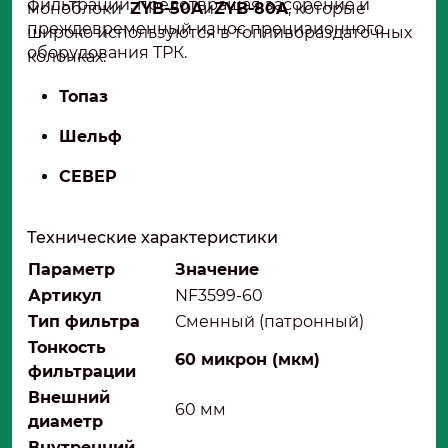
фильтрации, предотвращая засорение и
моноблоки
ZYB-50A
и
ZYB-80A
, которые
преждевременный износ прецизионного
широко используются в топливораздаточных
оборудования ТРК.
колонках:
Топаз
Шельф
СЕВЕР
Технические характеристики
Параметр
Значение
Артикул
NF3599-60
Тип фильтра
Сменный (патронный)
Тонкость
60 микрон (мкм)
фильтрации
Внешний
60 мм
диаметр
Внутренний