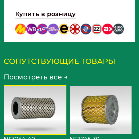
Купить в розницу
СОПУТСТВУЮЩИЕ ТОВАРЫ
Посмотреть все
→
N
Ф
Т
ф
NF3744-40
NF3745-30