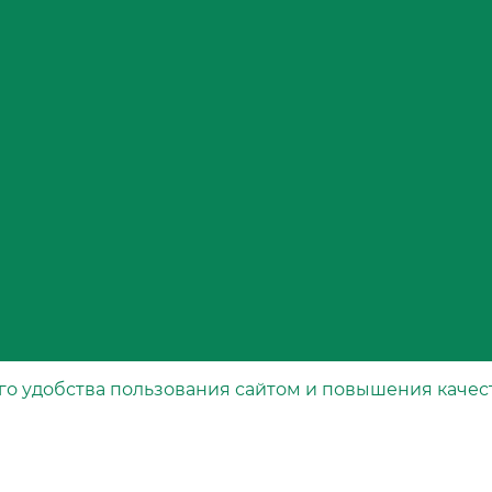
го удобства пользования сайтом и повышения качес
Каталог
рта
Специальные фильтры
Воздушные фильтры
Масляные фильтры