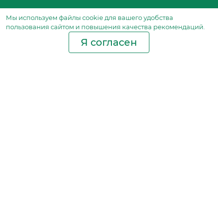
Мы используем файлы сookie для вашего удобства
пользования сайтом и повышения качества рекомендаций.
Я согласен
Производство фильтров
и фильтроэлементов
для всех видов транспорта
и спецтехники
Исходный лист ценообразования
Партнерская сеть
Бизнес идеи
Ответы на вопросы