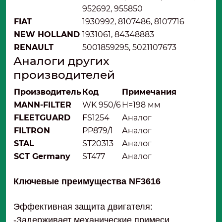
952692, 955850
FIAT
1930992, 8107486, 8107716
NEW HOLLAND
1931061, 84348883
RENAULT
5001859295, 5021107673
Аналоги других
производителей
Производитель
Код
Примечания
MANN-FILTER
WK 950/6
H=198 мм
FLEETGUARD
FS1254
Аналог
FILTRON
PP879/1
Аналог
STAL
ST20313
Аналог
SCT Germany
ST477
Аналог
Ключевые преимущества NF3616
Эффективная защита двигателя:
-Задерживает механические примеси