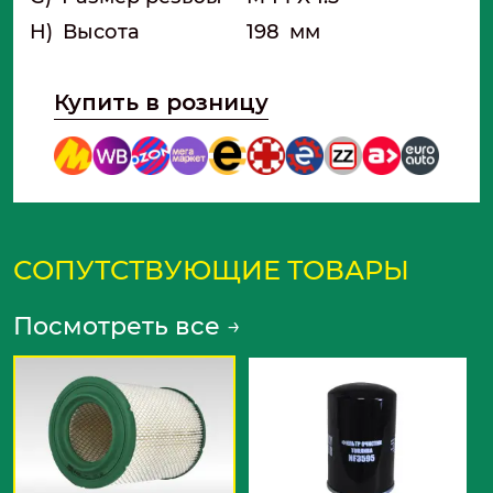
алюминий , также большинство важных
H)
Высота
198
мм
элементов в фильтрах оцинкованы.
Купить в розницу
СОПУТСТВУЮЩИЕ ТОВАРЫ
Посмотреть все
→
N
Т
ф