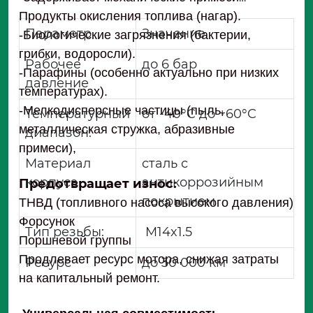
Продукты окисления топлива (нагар).
Параметр
Значение
-Биологические загрязнения (бактерии,
грибки, водоросли).
Рабочее
до 6 бар
-Парафины (особенно актуально при низких
давление
температурах).
-Мелкодисперсные частицы (пыль,
Температурный
от -40°C до +60°C
металлическая стружка, абразивные
диапазон:
примеси),
Материал
сталь с
корпуса
антикоррозийным
Предотвращает износ:
покрытием
ТНВД (топливного насоса высокого давления)
Форсунок
Тип резьбы:
M14x1.5
Поршневой группы
Продлевает ресурс мотора, снижая затраты
Ресурс
до 30 000 км
на капитальный ремонт.