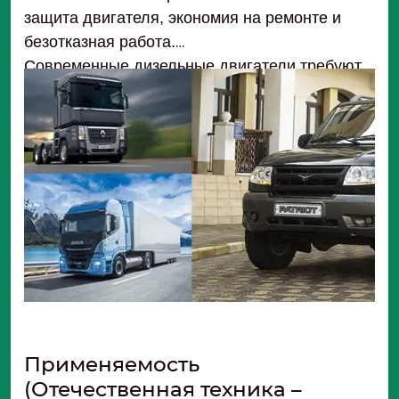
защита двигателя, экономия на ремонте и
безотказная работа.
Современные дизельные двигатели требуют
безупречной чистоты топлива для стабильной
работы.
Фильтр NF3613 от «Невский Фильтр» – это
надежное решение, которое обеспечивает
высокую степень очистки, совместимость с
большинством моделей техники и долгий срок
службы даже в тяжелых условиях.
Применяемость
(Отечественная техника –