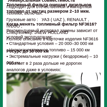
Универсальная совместимость
Топливный фильтр очищает дизельное
Подходит для отечественной и импортной
топливо от частиц размером 2–10 мкм.
техники, включая:
Грузовые авто : УАЗ ( UAZ ), RENAULT ,
Когда менять топливный фильтр NF3616?
IVECO ,
Рекомендуемый интервал замены зависит от
Спецтехнику: JNEW HOLLAND
условий эксплуатации:
Полное описание в карточке изделия NF3616
• Стандартные условия – 20 000–30 000 км
• Низкокачественное топливо – 15 000 км
Ресурс до 30 000 км
• Экстремальные нагрузки ( бездорожье) – 10
000 км
Работает в 2 раза дольше не дорогих
аналогов даже в условиях:
Высокой запыленности
Низкокачественного топлива
Экстремальных температур
Сертифицированное качество