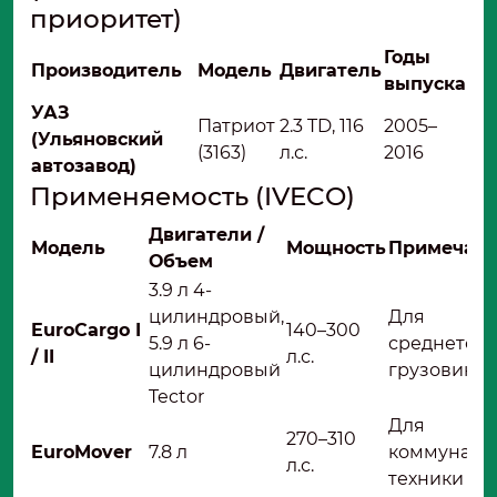
приоритет)
Годы
Производитель
Модель
Двигатель
выпуска
УАЗ
Патриот
2.3 TD, 116
2005–
(Ульяновский
(3163)
л.с.
2016
автозавод)
Применяемость (IVECO)
Двигатели /
Модель
Мощность
Примечан
Объем
3.9 л 4-
цилиндровый,
Для
EuroCargo I
140–300
5.9 л 6-
среднетон
/ II
л.с.
цилиндровый
грузовиков
Tector
Для
270–310
EuroMover
7.8 л
коммуналь
л.с.
техники