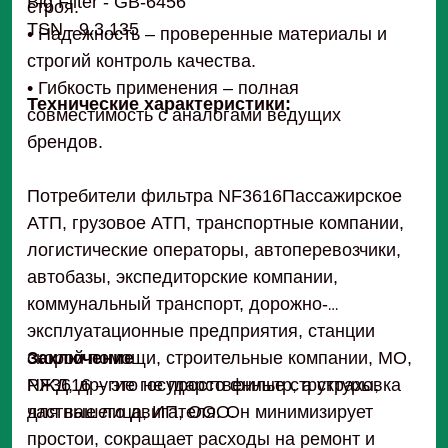
Big Filter - GB-6456
строя.
TSN - 9.3.135
• Надежность – проверенные материалы и
строгий контроль качества.
• Гибкость применения – полная
Технические характеристики:
совместимость с аналогами ведущих
брендов.
Потребители фильтра NF3616Пассажирское
АТП, грузовое АТП, транспортные компании,
логистические операторы, автоперевозчики,
автобазы, экспедиторские компании,
коммунальный транспорт, дорожно-
эксплуатационные предприятия, станции
скорой помощи, строительные компании, МО,
Заключение
РЖД, другие государственные структуры,
NF3616 – это не просто фильтр, а страховка
частные лица, ИП, ООО.
для вашего двигателя. Он минимизирует
простои, сокращает расходы на ремонт и