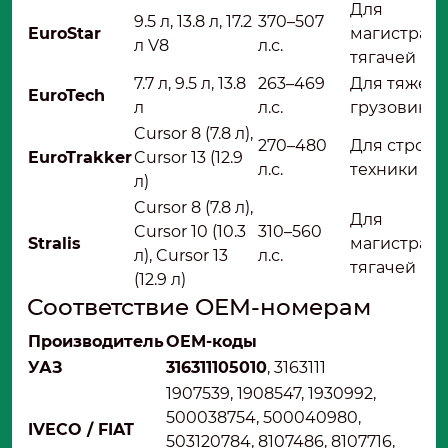
Для
9.5 л, 13.8 л, 17.2
370–507
EuroStar
магистрал
л V8
л.с.
тягачей
7.7 л, 9.5 л, 13.8
263–469
Для тяжел
EuroTech
л
л.с.
грузовиков
Cursor 8 (7.8 л),
270–480
Для строит
EuroTrakker
Cursor 13 (12.9
л.с.
техники
л)
Cursor 8 (7.8 л),
Для
Cursor 10 (10.3
310–560
Stralis
магистрал
л), Cursor 13
л.с.
тягачей
(12.9 л)
Соответствие OEM-номерам
Производитель
OEM-коды
УАЗ
316311105010
, 3163111
1907539, 1908547, 1930992,
500038754, 500040980,
IVECO / FIAT
503120784, 8107486, 8107716,