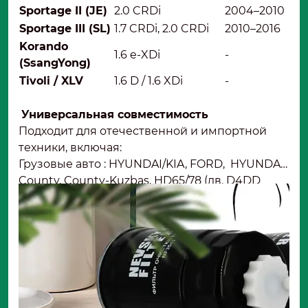
Sportage II (JE)
2.0 CRDi
2004–2010
Sportage III (SL)
1.7 CRDi, 2.0 CRDi
2010–2016
Korando
1.6 e-XDi
-
(SsangYong)
Tivoli / XLV
1.6 D / 1.6 XDi
-
Универсальная совместимость
Подходит для отечественной и импортной
техники, включая:
Грузовые авто : HYUNDAI/KIA, FORD, HYUNDAI
County, County-Kuzbas, HD65/78 (дв. D4DD
Евро-3); BAW Fenix 1044 (дв. CA4DC2–10E3
Евро–3 (08–)), Fenix 1065 (дв. CA4DC2–10E3
Евро–3 (08–)), Fenix 33462 (дв. CA4DC2–10E3
Евро–3 (–13), CA4DC2–10E4 Евро–4 (13–)), Fenix
3346 (дв. CA4DC2–10E3, Евро–3 (–13), CA4DC2–
10E4 Евро–4 (13–)), 2245 STREET (дв. CA4DC2–
10E3 Евро–3).