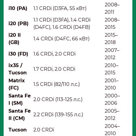
2008–
i10 (PA)
1.1 CRDi (D3FA, 55 кВт)
2011
1.1 CRDi (D3FA), 1.4 CRDi
2008–
i20 (PB)
(D4FC), 1.6 CRDi (D4FB)
2015
i20 II
2015–
1.4 CRDi (D4FC, 66 кВт)
(GB)
2018
2007–
i30 (FD)
1.6 CRDi, 2.0 CRDi
2012
ix35 /
2010–
1.7 CRDi, 2.0 CRDi
Tucson
2015
Matrix
2001–
1.5 CRDi (82/110 л.с.)
(FC)
2010
Santa Fe
2000–
2.0 CRDi (113-125 л.с.)
I (SM)
2006
Santa Fe
2005–
2.2 CRDi (139-155 л.с.)
II (CM)
2012
2004–
Tucson
2.0 CRDi
2010