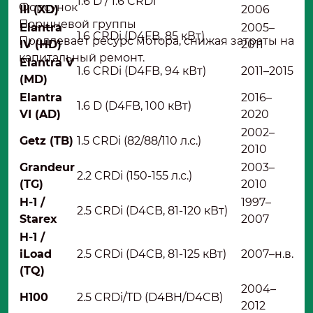
1.6 D / 1.6 CRDi
Форсунок
III (XD)
2006
Поршневой группы
Elantra
2005–
1.6 CRDi (D4FB, 85 кВт)
Продлевает ресурс мотора, снижая затраты на
IV (HD)
2011
капитальный ремонт.
Elantra V
1.6 CRDi (D4FB, 94 кВт)
2011–2015
(MD)
Elantra
2016–
1.6 D (D4FB, 100 кВт)
VI (AD)
2020
2002–
Getz (TB)
1.5 CRDi (82/88/110 л.с.)
2010
Grandeur
2003–
2.2 CRDi (150-155 л.с.)
(TG)
2010
H-1 /
1997–
2.5 CRDi (D4CB, 81-120 кВт)
Starex
2007
H-1 /
iLoad
2.5 CRDi (D4CB, 81-125 кВт)
2007–н.в.
(TQ)
2004–
H100
2.5 CRDi/TD (D4BH/D4CB)
2012