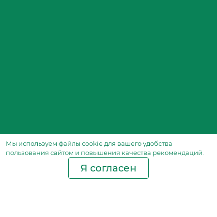
Мы используем файлы сookie для вашего удобства
пользования сайтом и повышения качества рекомендаций.
Я согласен
Производство фильтров
и фильтроэлементов
для всех видов транспорта
и спецтехники