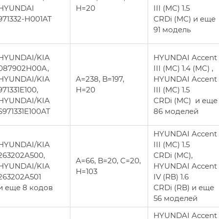
HYUNDAI
H=20
III (MC) 1.5
971332-H001AT
CRDi (MC) и еще
91 модель
HYUNDAI/KIA
HYUNDAI Accent
087902H00A,
III (MC) 1.4 (MC) ,
HYUNDAI/KIA
A=238, B=197,
HYUNDAI Accent
971331E100,
H=20
III (MC) 1.5
HYUNDAI/KIA
CRDi (MC) и еще
S971331E100AT
86 моделей
HYUNDAI Accent
HYUNDAI/KIA
III (MC) 1.5
263202A500,
CRDi (MC),
A=66, B=20, C=20,
HYUNDAI/KIA
HYUNDAI Accent
H=103
263202A501
IV (RB) 1.6
и еще 8 кодов
CRDi (RB) и еще
56 моделей
HYUNDAI Accent