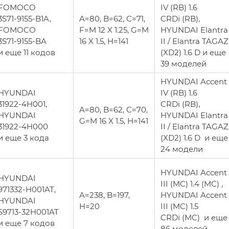
FOMOCO
IV (RB) 1.6
3S71-9155-B1A,
A=80, B=62, C=71,
CRDi (RB),
FOMOCO
F=M 12 X 1.25, G=M
HYUNDAI Elantra
3S71-9155-BA
16 X 1.5, H=141
II / Elantra TAGAZ
и еще 11 кодов
(XD2) 1.6 D и еще
39 моделей
HYUNDAI Accent
HYUNDAI
IV (RB) 1.6
31922-4H001,
CRDi (RB),
A=80, B=62, C=70,
HYUNDAI
HYUNDAI Elantra
G=M 16 X 1.5, H=141
31922-4H000
II / Elantra TAGAZ
и еще 3 кода
(XD2) 1.6 D и еще
24 модели
HYUNDAI Accent
HYUNDAI
III (MC) 1.4 (MC) ,
971332-H001AT,
A=238, B=197,
HYUNDAI Accent
HYUNDAI
H=20
III (MC) 1.5
S9713-32H001AT
CRDi (MC) и еще
и еще 7 кодов
86 моделей