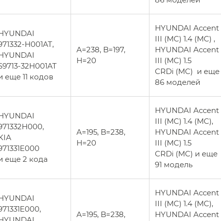
HYUNDAI Accent
HYUNDAI
III (MC) 1.4 (MC) ,
971332-H001AT,
A=238, B=197,
HYUNDAI Accent
HYUNDAI
H=20
III (MC) 1.5
S9713-32H001AT
CRDi (MC) и еще
и еще 11 кодов
86 моделей
HYUNDAI Accent
HYUNDAI
III (MC) 1.4 (MC),
971332H000,
A=195, B=238,
HYUNDAI Accent
KIA
H=20
III (MC) 1.5
971331E000
CRDi (MC) и еще
и еще 2 кода
91 модель
HYUNDAI Accent
HYUNDAI
III (MC) 1.4 (MC),
971331E000,
A=195, B=238,
HYUNDAI Accent
HYUNDAI