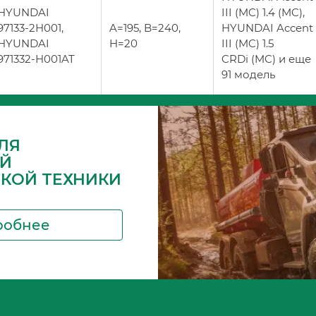
HYUNDAI
III (MC) 1.4 (MC),
97133-2H001,
A=195, B=240,
HYUNDAI Accent
HYUNDAI
H=20
III (MC) 1.5
971332-H001AT
CRDi (MC) и еще
91 модель
ЛЯ
Й
СКОЙ ТЕХНИКИ
робнее