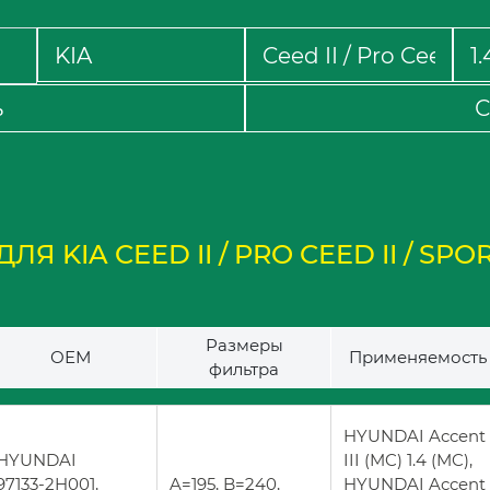
ь
С
 KIA CEED II / PRO CEED II / SPORT
Размеры
ОЕМ
Применяемость
фильтра
HYUNDAI Accent
HYUNDAI
III (MC) 1.4 (MC),
97133-2H001,
A=195, B=240,
HYUNDAI Accent