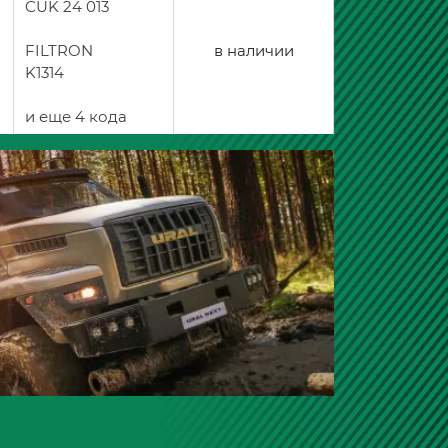
CUK 24 013
FILTRON
в наличии
K1314
и еще 4 кода