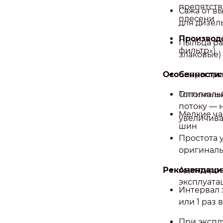
препятст
Сажа от в
плесени
для дизельн
Производс
Пыльца ра
фильтр»)
злаковые)
Особенности:
Споры гри
Тополиный
Оптималь
потоку — 
Мелкие ча
увеличива
шин
Простота 
оригинал
Рекомендации
Адаптиров
эксплуата
Интервал 
или 1 раз в
При экспл