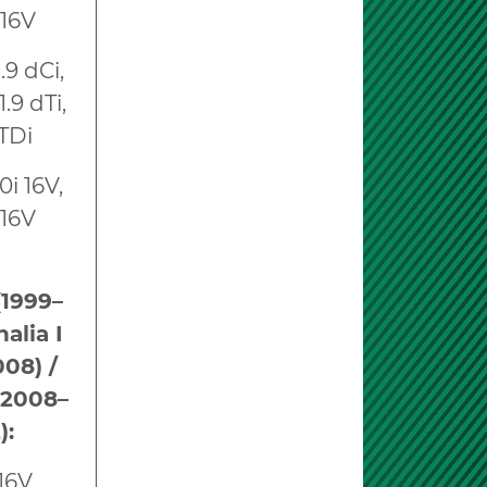
 16V
1.9 dCi,
1.9 dTi,
 TDi
.0i 16V,
 16V
(1999–
halia I
08) /
 (2008–
):
 16V