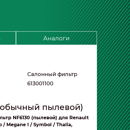
ь
Аналоги
Салонный фильтр
613001100
(обычный пылевой)
ьтр NF6130 (пылевой) для Renault
o / Megane I / Symbol / Thalia,