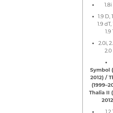
1.8i
1.9 D, 
1.9 dT, 
1.9
2.0i, 2
2.0
Symbol 
2012) / T
(1999–20
Thalia II
2012
1.2