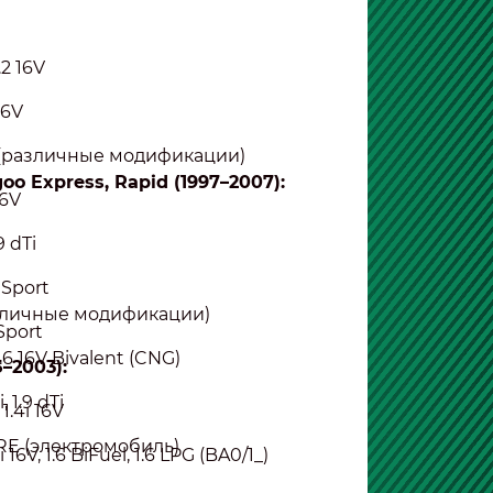
1.2 16V
 16V
i (различные модификации)
oo Express, Rapid (1997–2007):
16V
.9 dTi
 Sport
различные модификации)
Sport
, 1.6 16V Bivalent (CNG)
5–2003):
i, 1.9 dTi
, 1.4i 16V
 RE (электромобиль)
1.6i 16V, 1.6 BiFuel, 1.6 LPG (BA0/1_)