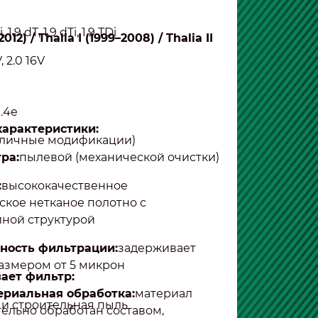
, 1.9 dT, 1.9 dTi, 1.9 TDi
12) / Thalia I (1999–2008) / Thalia II
V, 2.0 16V
1.4e
характеристики:
различные модификации)
ра:
пылевой (механической очистки)
:
высококачественное
ское нетканое полотно с
ной структурой
ность фильтрации:
задерживает
азмером от 5 микрон
ает фильтр:
ериальная обработка:
материал
и строительная пыль
ельно обработан составом,