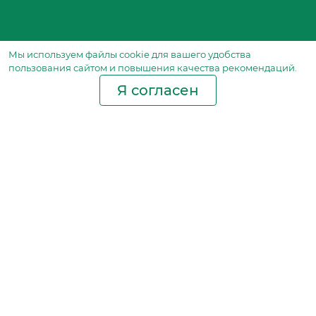
Мы используем файлы сookie для вашего удобства
пользования сайтом и повышения качества рекомендаций.
Я согласен
Производство фильтров
и фильтроэлементов
для всех видов транспорта
и спецтехники
Исходный лист ценообразования
Партнерская сеть
Бизнес идеи