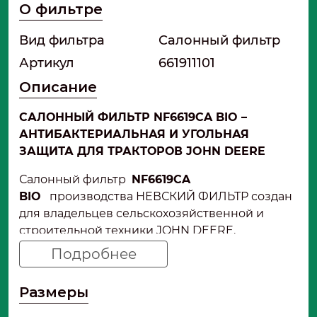
О фильтре
Вид фильтра
Салонный фильтр
Артикул
661911101
Описание
САЛОННЫЙ ФИЛЬТР NF6619CA BIO –
АНТИБАКТЕРИАЛЬНАЯ И УГОЛЬНАЯ
ЗАЩИТА ДЛЯ
ТРАКТОРОВ JOHN DEERE
Салонный фильтр
NF6619CA
BIO
производства НЕВСКИЙ ФИЛЬТР создан
для владельцев сельскохозяйственной и
строительной техники JOHN DEERE.
Маркировка «BIO» в артикуле означает
Подробнее
антибактериальный тип фильтра с пропиткой,
подавляющей рост бактерий, плесени и
Размеры
грибка, а буква «C» указывает на наличие
активированного угля. Это комбинированный