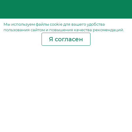
Мы используем файлы сookie для вашего удобства
пользования сайтом и повышения качества рекомендаций.
Я согласен
Производство фильтров
и фильтроэлементов
для всех видов транспорта
и спецтехники
Исходный лист ценообразования
Партнерская сеть
Бизнес идеи