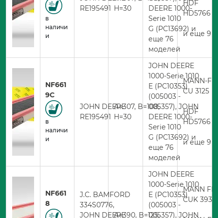
HDF
RE195491
H=30
DEERE 1000-
HD5766
Serie 1010
в
наличи
G (PC13692) и
и еще 9 
и
еще 76
моделей
JOHN DEERE
1000-Serie 1010
MANN-FIL
NF661
E (PC10353)
CU 3125
9C
(005003 -
JOHN DEERE
A=307, B=108,
005357), JOHN
HDF
RE195491
H=30
DEERE 1000-
HD5766
в
Serie 1010
наличи
G (PC13692) и
и
и еще 9 
еще 76
моделей
JOHN DEERE
1000-Serie 1010
MANN FIL
NF661
J.C. BAMFORD
E (PC10353)
CUK 3939
8
334S0776,
(005003 -
JOHN DEERE
A=390, B=125,
005357), JOHN