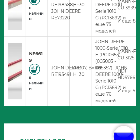
MANN-FIL
RE198488,
H=30
DEERE 1000-
CU 3939
в
JOHN DEERE
Serie 1010
наличи
RE73220
G (PC13692) и
и
и еще 8 
еще 75
моделей
JOHN DEERE
1000-Serie 1010
MANN-FIL
NF661
E (PC10353)
CU 3125
9
(005003 -
JOHN DEERE
A=307, B=108,
005357), JOHN
HDF
RE195491
H=30
DEERE 1000-
HD5766
в
Serie 1010
наличи
G (PC13692) и
и
и еще 9 
еще 76
моделей