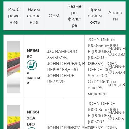
Разме
Изоб
Наим
Прим
ры
Анало
раже
енова
ОЕМ
еняем
фильт
ги
ние
ние
ость
ра
JOHN DEERE
1000-Serie 1010
MANN FIL
NF661
J.C. BAMFORD
E (PC10353)
CUK 3939
8C
334S0776,
(005003 -
JOHN DEERE
A=390, B=125,
005357), JOHN
MANN-FIL
RE198488,
H=30
DEERE 1000-
CU 3939
в
JOHN DEERE
Serie 1010
наличи
RE73220
G (PC13692) и
и
и еще 8 
еще 75
моделей
JOHN DEERE
1000-Serie 1010
NF661
MANN-FIL
E (PC10353)
9CA
CU 3125
(005003 -
BIO
JOHN DEERE
A=307, B=108,
005357), JOHN