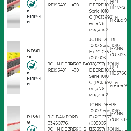
HDF
RE195491
H=30
DEERE 1000-
HD5766
Serie 1010
в
наличи
G (PC13692) и
и еще 9 
и
еще 76
моделей
JOHN DEERE
1000-Serie 1010
MANN-FIL
NF661
E (PC10353)
CU 3125
9C
(005003 -
JOHN DEERE
A=307, B=108,
005357), JOHN
HDF
RE195491
H=30
DEERE 1000-
HD5766
в
Serie 1010
наличи
G (PC13692) и
и
и еще 9 
еще 76
моделей
JOHN DEERE
1000-Serie 1010
MANN FIL
NF661
J.C. BAMFORD
E (PC10353)
CUK 3939
8
334S0776,
(005003 -
JOHN DEERE
A=390, B=125,
005357), JOHN