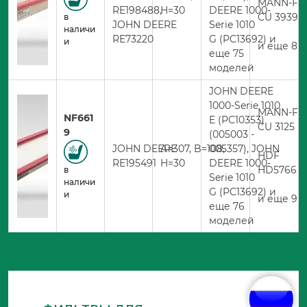
MANN-FIL
RE198488,
H=30
DEERE 1000-
CU 3939
в
JOHN DEERE
Serie 1010
наличи
RE73220
G (PC13692) и
и
и еще 8 
еще 75
моделей
JOHN DEERE
1000-Serie 1010
MANN-FIL
NF661
E (PC10353)
CU 3125
9
(005003 -
JOHN DEERE
A=307, B=108,
005357), JOHN
HDF
RE195491
H=30
DEERE 1000-
HD5766
в
Serie 1010
наличи
G (PC13692) и
и
и еще 9 
еще 76
моделей