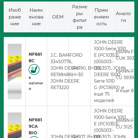
Разме
Изоб
Наим
Прим
ры
Анало
раже
енова
ОЕМ
еняем
фильт
ги
ние
ние
ость
ра
JOHN DEERE
1000-Serie 1010
MANN FIL
NF661
J.C. BAMFORD
E (PC10353)
CUK 3939
8C
334S0776,
(005003 -
JOHN DEERE
A=390, B=125,
005357), JOHN
MANN-FIL
RE198488,
H=30
DEERE 1000-
CU 3939
в
JOHN DEERE
Serie 1010
наличи
RE73220
G (PC13692) и
и
и еще 8 
еще 75
моделей
JOHN DEERE
1000-Serie 1010
NF661
MANN-FIL
E (PC10353)
9CA
CU 3125
(005003 -
BIO
JOHN DEERE
A=307, B=108,
005357), JOHN