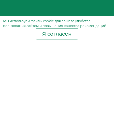
Мы используем файлы сookie для вашего удобства
пользования сайтом и повышения качества рекомендаций.
Я согласен
Производство фильтров
и фильтроэлементов
для всех видов транспорта
и спецтехники
Исходный лист ценообразования
Партнерская сеть
Бизнес идеи