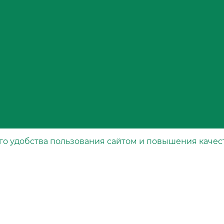
го удобства пользования сайтом и повышения качес
Каталог
рта
Специальные фильтры
Воздушные фильтры
Масляные фильтры
Топливные фильтры
вания
Салонные фильтры
Гидравлические фильтры