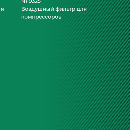
NF9325
ля
Воздушный фильтр для
компрессоров