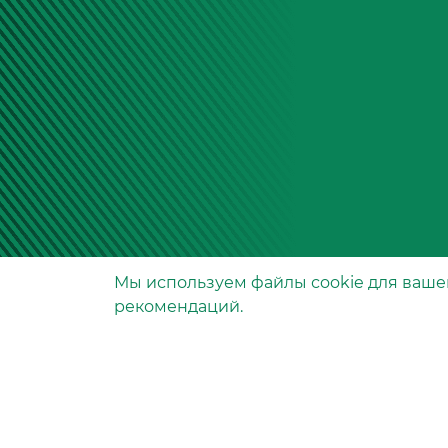
Мы используем файлы сookie для ваше
Производство фильтров
рекомендаций.
и фильтроэлементов
для всех видов транспо
и спецтехники
Исходный лист ценообразо