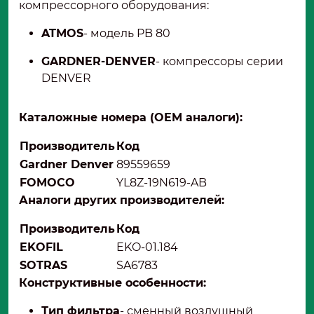
компрессорного оборудования:
ATMOS
- модель PB 80
GARDNER-DENVER
- компрессоры серии
DENVER
Каталожные номера (OEM аналоги):
Производитель
Код
Gardner Denver
89559659
FOMOCO
YL8Z-19N619-AB
Аналоги других производителей:
Производитель
Код
EKOFIL
EKO-01.184
SOTRAS
SA6783
Конструктивные особенности:
Тип фильтра
- сменный воздушный