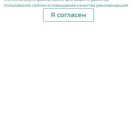
пользования сайтом и повышения качества рекомендаций.
Я согласен
Производство фильтров
и фильтроэлементов
для всех видов транспорта
и спецтехники
Исходный лист ценообразования
Партнерская сеть
Бизнес идеи
Ответы на вопросы