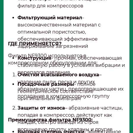
фильтр для компрессоров
Фильтрующий материал
-
высококачественный материал с
оптимальной пористостью,
обеспечивающий эффективное
ГДЕ ПРИМЕНЯЕТСЯ?
задерживание загрязнений
Фильтр NF9300 используется в
Конструкция
- прочная, обеспечивающая
компрессорном оборудовании для:
стабильную работу в условиях вибрации и
перепадов давления
Очистки всасываемого воздуха
–
удаление пыли, песка и других
Посадочные размеры
- полное
абразивных частиц, предотвращающее их
геометрическое соответствие
попадание в компрессорную группу
оригинальным фильтрам
Защиты от износа
– абразивные частицы,
попадая в компрессор, действуют как
Преимущества фильтра NF9300:
наждак, быстро выводя из строя
поршневую группу, клапаны и другие
Высокая степень очистки
- эффективное