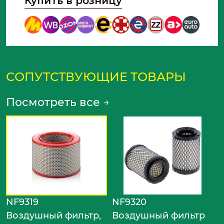
Купить в розницу
СОПУТСТВУЮЩИЕ ТОВАРЫ
Посмотреть все
→
N
В
В
д
ф
NF9319
NF9320
Воздушный фильтр,
Воздушный фильтр