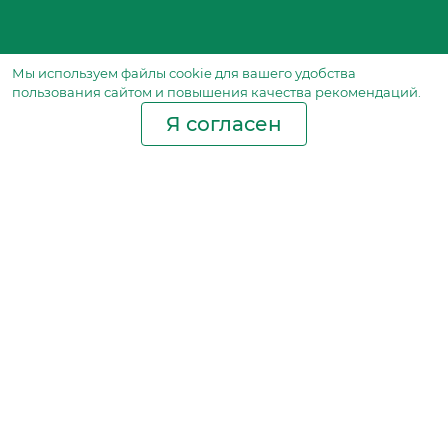
Мы используем файлы сookie для вашего удобства
пользования сайтом и повышения качества рекомендаций.
Я согласен
Производство фильтров
и фильтроэлементов
для всех видов транспорта
и спецтехники
Исходный лист ценообразования
Партнерская сеть
Бизнес идеи