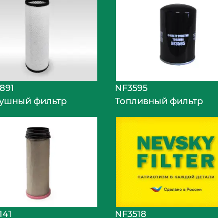
891
NF3595
ушный фильтр
Топливный фильтр
141
NF3518