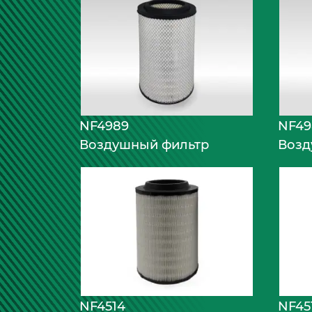
NF4989
NF49
Воздушный фильтр
Возд
NF4514
NF45