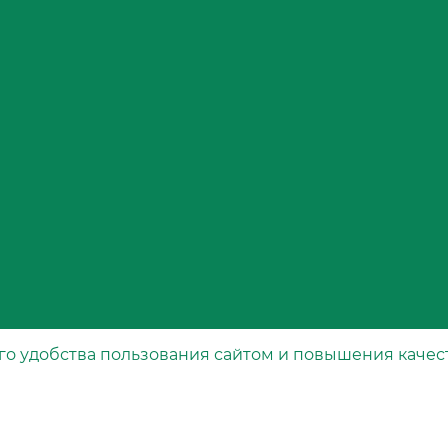
го удобства пользования сайтом и повышения качес
Каталог
рта
Специальные фильтры
Воздушные фильтры
Масляные фильтры