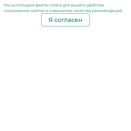
Мы используем файлы сookie для вашего удобства
пользования сайтом и повышения качества рекомендаций.
Я согласен
Производство фильтров
и фильтроэлементов
для всех видов транспорта
и спецтехники
Исходный лист ценообразования
Партнерская сеть
Бизнес идеи
Ответы на вопросы