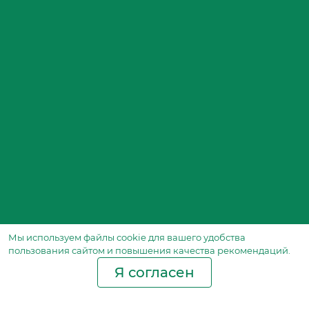
Мы используем файлы сookie для вашего удобства
пользования сайтом и повышения качества рекомендаций.
Я согласен
Производство фильтров
и фильтроэлементов
для всех видов транспорта
и спецтехники