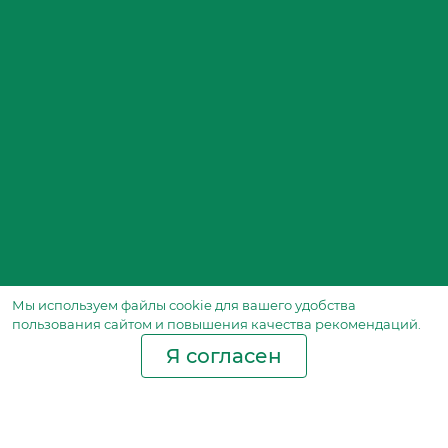
Мы используем файлы сookie для вашего удобства
пользования сайтом и повышения качества рекомендаций.
Я согласен
Производство фильтров
и фильтроэлементов
для всех видов транспорта
и спецтехники