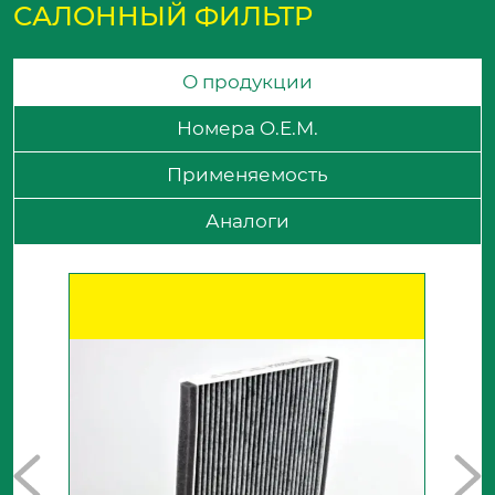
САЛОННЫЙ ФИЛЬТР
О продукции
Номера O.E.M.
Применяемость
Аналоги