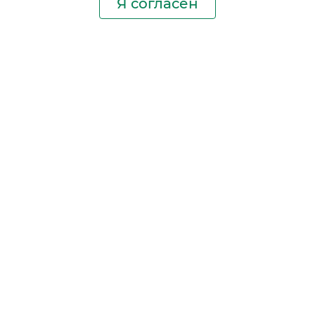
Я согласен
Производство фильтров
и фильтроэлементов
для всех видов транспорта
и спецтехники
Исходный лист ценообразования
Партнерская сеть
Бизнес идеи
Ответы на вопросы
Гимн NEVSKY FILTER