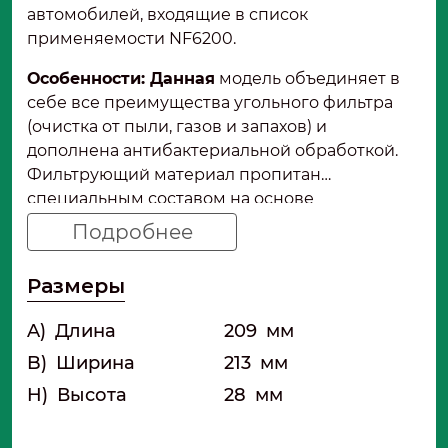
автомобилей, входящие в список
применяемости NF6200.
Особенности: Данная
модель объединяет в
себе все преимущества угольного фильтра
(очистка от пыли, газов и запахов) и
дополнена антибактериальной обработкой.
Фильтрующий материал пропитан
специальным составом на основе
натуральных компонентов — экстракта
Подробнее
грейпфрута или чайного дерева. Эта пропитка
обладает бактериостатическим действием:
Размеры
она подавляет рост и размножение
плесневых грибов, спор и болезнетворных
A)
Длина
209
мм
бактерий на поверхности фильтра. В условиях
B)
Ширина
213
мм
повышенной влажности, которая часто
возникает при работе кондиционера или в
H)
Высота
28
мм
сырую погоду, БИО-пропитка предотвращает
появление характерного затхлого запаха из