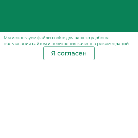
Мы используем файлы сookie для вашего удобства
пользования сайтом и повышения качества рекомендаций.
Я согласен
Производство фильтров
и фильтроэлементов
для всех видов транспорта
и спецтехники
Исходный лист ценообразования
Партнерская сеть