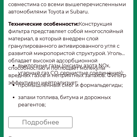
совместима со всеми вышеперечисленными
автомобилями Toyota и Subaru.
Технические особенности:
Конструкция
фильтра представляет собой многослойный
материал, в который внедрен слой
гранулированного активированного угля с
развитой микропористой структурой. Уголь
обладает высокой адсорбционной
выхлопные газы (оксиды азота NOx,
способностью и поглощает молекулы
угарный газ CO, сернистые соединения);
вредных газов и неприятных запахов. Фильтр
эффективно нейтрализует:
промышленный смог и формальдегиды;
запахи топлива, битума и дорожных
реагентов;
испарения от стоящих рядом
Подробнее
автомобилей в пробках.Рекомендуется
для интенсивной эксплуатации в