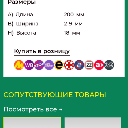
Размеры
городских условиях с высоким уровнем
загазованности. При использовании
A)
Длина
200
мм
угольного фильтра воздух в салоне
остается свежим даже при движении в
B)
Ширина
219
мм
плотном потоке транспорта. Степень
H)
Высота
18
мм
очистки от газообразных загрязнителей
достигает 85-90%.
Купить в розницу
СОПУТСТВУЮЩИЕ ТОВАРЫ
Посмотреть все
→
N