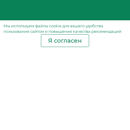
Мы используем файлы сookie для вашего удобства
пользования сайтом и повышения качества рекомендаций.
Я согласен
Производство фильтров
и фильтроэлементов
для всех видов транспорта
и спецтехники
Исходный лист ценообразования
Партнерская сеть
Бизнес идеи