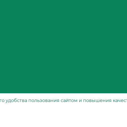
го удобства пользования сайтом и повышения качес
Каталог
рта
Специальные фильтры
Воздушные фильтры
Масляные фильтры