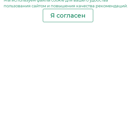
Мы используем файлы сookie для вашего удобства
пользования сайтом и повышения качества рекомендаций.
Я согласен
Производство фильтров
и фильтроэлементов
для всех видов транспорта
и спецтехники
Исходный лист ценообразования
Партнерская сеть
Бизнес идеи
Ответы на вопросы