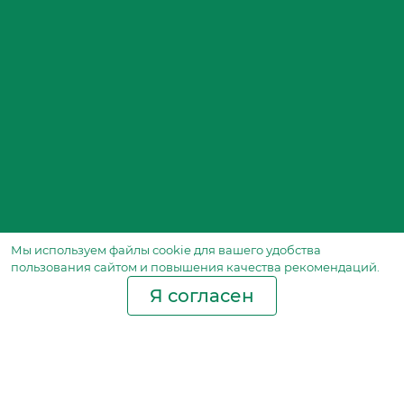
Мы используем файлы сookie для вашего удобства
пользования сайтом и повышения качества рекомендаций.
Я согласен
Производство фильтров
и фильтроэлементов
для всех видов транспорта
и спецтехники
Исходный лист ценообразования