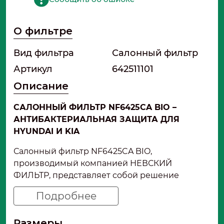
О фильтре
Вид фильтра
Салонный фильтр
Артикул
642511101
Описание
САЛОННЫЙ ФИЛЬТР NF6425CA BIO –
АНТИБАКТЕРИАЛЬНАЯ ЗАЩИТА ДЛЯ
HYUNDAI И KIA
Салонный фильтр NF6425CA BIO,
производимый компанией НЕВСКИЙ
ФИЛЬТР, представляет собой решение
премиум-класса для владельцев широкого
Подробнее
спектра современных автомобилей Hyundai и
Kia. Буквы «CA» и «BIO» в артикуле означают
Размеры
наличие антибактериальной био-пропитки,