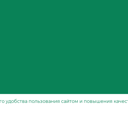
го удобства пользования сайтом и повышения качес
Каталог
рта
Специальные фильтры
Воздушные фильтры
Масляные фильтры