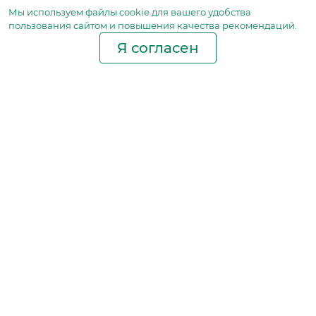
Мы используем файлы сookie для вашего удобства
пользования сайтом и повышения качества рекомендаций.
Я согласен
Производство фильтров
и фильтроэлементов
для всех видов транспорта
и спецтехники
Исходный лист ценообразования
Партнерская сеть
Бизнес идеи
Ответы на вопросы