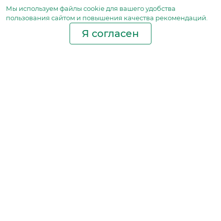
Мы используем файлы сookie для вашего удобства
пользования сайтом и повышения качества рекомендаций.
Я согласен
Производство фильтров
и фильтроэлементов
для всех видов транспорта
и спецтехники
Исходный лист ценообразования
Партнерская сеть
Бизнес идеи
Ответы на вопросы