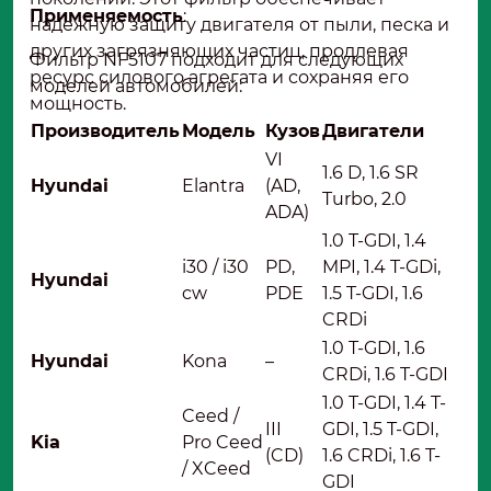
Применяемость
:
надежную защиту двигателя от пыли, песка и
других загрязняющих частиц, продлевая
Фильтр NF5107 подходит для следующих
ресурс силового агрегата и сохраняя его
моделей автомобилей:
мощность.
Производитель
Модель
Кузов
Двигатели
VI
1.6 D, 1.6 SR
Hyundai
Elantra
(AD,
Turbo, 2.0
ADA)
1.0 T-GDI, 1.4
i30 / i30
PD,
MPI, 1.4 T-GDi,
Hyundai
cw
PDE
1.5 T-GDI, 1.6
CRDi
1.0 T-GDI, 1.6
Hyundai
Kona
–
CRDi, 1.6 T-GDI
1.0 T-GDI, 1.4 T-
Ceed /
III
GDI, 1.5 T-GDI,
Kia
Pro Ceed
(CD)
1.6 CRDi, 1.6 T-
/ XCeed
GDI