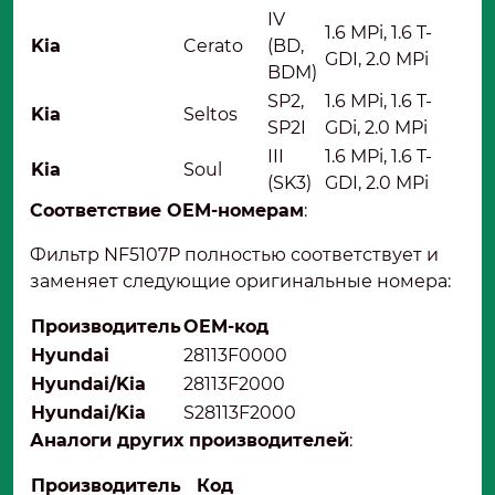
IV
1.6 MPi, 1.6 T-
Kia
Cerato
(BD,
GDI, 2.0 MPi
BDM)
SP2,
1.6 MPi, 1.6 T-
Kia
Seltos
SP2I
GDi, 2.0 MPi
III
1.6 MPi, 1.6 T-
Kia
Soul
(SK3)
GDI, 2.0 MPi
Соответствие OEM-номерам
:
Фильтр NF5107Р полностью соответствует и
заменяет следующие оригинальные номера:
Производитель
OEM-код
Hyundai
28113F0000
Hyundai/Kia
28113F2000
Hyundai/Kia
S28113F2000
Аналоги других производителей
:
Производитель
Код