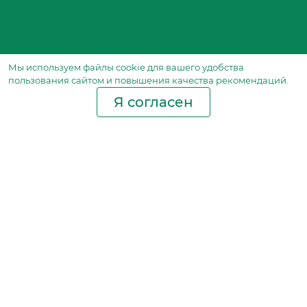
Мы используем файлы сookie для вашего удобства
пользования сайтом и повышения качества рекомендаций.
Я согласен
Производство фильтров
и фильтроэлементов
для всех видов транспорта
и спецтехники
Исходный лист ценообразования
Партнерская сеть
Бизнес идеи