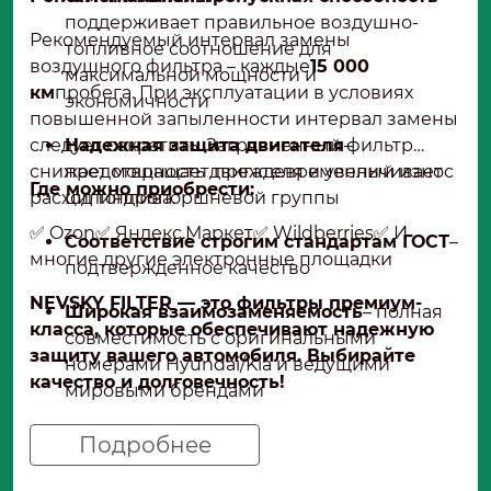
поддерживает правильное воздушно-
Рекомендуемый интервал замены
топливное соотношение для
воздушного фильтра – каждые
15 000
максимальной мощности и
км
пробега. При эксплуатации в условиях
экономичности
повышенной запыленности интервал замены
следует сократить. Загрязненный фильтр
Надежная защита двигателя
–
снижает мощность двигателя и увеличивает
предотвращает преждевременный износ
Где можно приобрести:
расход топлива.
цилиндропоршневой группы
✅ Ozon✅ Яндекс.Маркет✅ Wildberries✅ И
Соответствие строгим стандартам ГОСТ
–
многие другие электронные площадки
подтвержденное качество
NEVSKY FILTER — это фильтры премиум-
Широкая взаимозаменяемость
– полная
класса, которые обеспечивают надежную
совместимость с оригинальными
защиту вашего автомобиля. Выбирайте
номерами Hyundai/Kia и ведущими
качество и долговечность!
мировыми брендами
Рекомендация сообщества
– фильтр
Подробнее
рекомендуется владельцами Kia Ceed на
профильных форумах как качественная