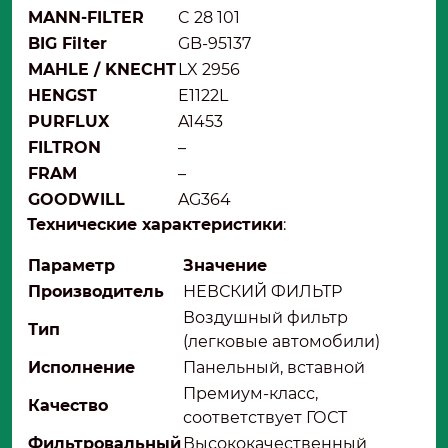
MANN-FILTER
C 28 101
BIG Filter
GB-95137
MAHLE / KNECHT
LX 2956
HENGST
E1122L
PURFLUX
A1453
FILTRON
–
FRAM
–
GOODWILL
AG364
Технические характеристики
:
Параметр
Значение
Производитель
НЕВСКИЙ ФИЛЬТР
Воздушный фильтр
Тип
(легковые автомобили)
Исполнение
Панельный, вставной
Премиум-класс,
Качество
соответствует ГОСТ
Фильтровальный
Высококачественный