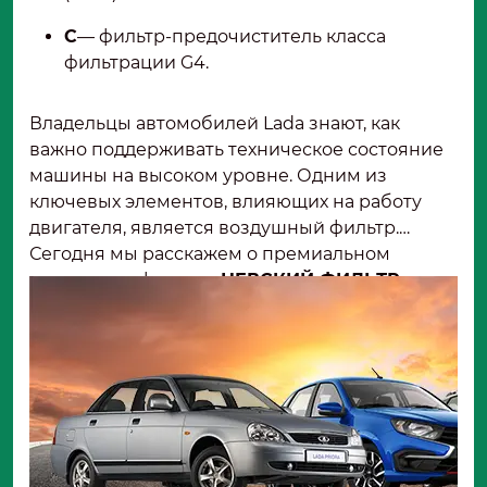
С
— фильтр-предочиститель класса
фильтрации G4.
Владельцы автомобилей Lada знают, как
важно поддерживать техническое состояние
машины на высоком уровне. Одним из
ключевых элементов, влияющих на работу
двигателя, является воздушный фильтр.
Сегодня мы расскажем о премиальном
воздушном фильтре
НЕВСКИЙ ФИЛЬТР
NF5001MBC
, который подходит для
большинства моделей Lada, включая
Гранту,
Калину и Приору
. Этот фильтр выделяется
среди конкурентов благодаря своим
уникальным характеристикам и
инновационным технологиям.