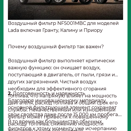
Воздушный фильтр NF5001MBС для моделей
Lada включая Гранту, Калину и Приору
Почему воздушный фильтр так важен?
Воздушный фильтр выполняет критически
важную функцию: он очищает воздух,
поступающий в двигатель, от пыли, грязи и
других загрязнений. Чистый воздух
необходим для эффективного сгорания
2.
Долговечность и надежность
топлива, что напрямую влияет на мощность
Благодаря инновационному материалу,
двигателя, расход топлива и общий срок его
основной фильтрующий элемент сохраняет
службы. Некачественный или изношенный
свои свойства даже после 15 000 км пробега.
фильтр может привести к повышенному
В то время как большинство обычных
расходу топлива, снижению мощности
фильтров к этому моменту уже исчерпанию
двигателя и даже его поломке.