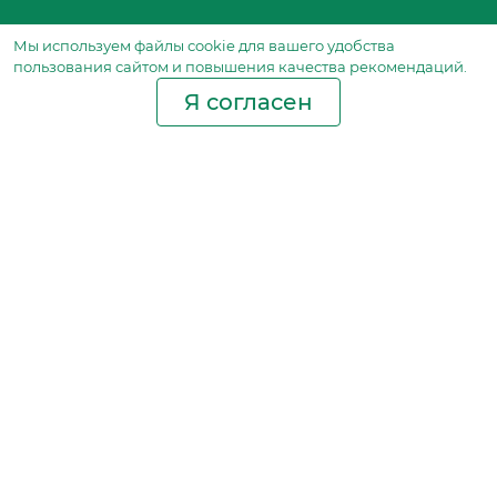
Мы используем файлы сookie для вашего удобства
пользования сайтом и повышения качества рекомендаций.
Я согласен
Производство фильтров
и фильтроэлементов
для всех видов транспорта
и спецтехники
Исходный лист ценообразования
Партнерская сеть
Бизнес идеи