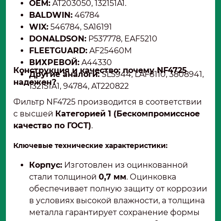
ОЕМ:
AT203050, 132151A1.
BALDWIN:
46784
WIX:
546784, SA16191
DONALDSON:
P537778, EAF5210
FLEETGUARD:
AF25460M
ВИХРЕВОЙ:
A44330
Конструкция и качество: почему NF4725
Другие аналоги:
SL5944, LAF8110, 3808941,
надежен?
132151А1, 94784, AT220822
Фильтр NF4725 производится в соответствии
с высшей
Категорией 1 (Бескомпромиссное
качество по ГОСТ)
.
Ключевые технические характеристики:
Корпус:
Изготовлен из оцинкованной
стали толщиной
0,7 мм
. Оцинковка
обеспечивает полную защиту от коррозии
в условиях высокой влажности, а толщина
металла гарантирует сохранение формы