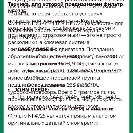
Техника, для которой предназначен фильтр
для сельскохозяйственной и строительной
NF4725
техники, которая работает в условиях
повышенной запыленности. Комплект
Фильтр NEVSKY FILTER NF4725 разработан для
воздушных фильтров (включая основной и,
надежной работы с техникой ведущих
при наличии, страховочный) — это не просто
мировых брендов:
расходники, а ключевая система
жизнеобеспечения двигателя. Попадание
CASE / CASE IH:
абразивных веществ (пыли, песка) в моторное
Комбайны: 1666, 1688, 2144, 2166, 2188.
масло катастрофически — твердые частицы
Погрузчики: 921B, 921C.
действуют как абразив, вызывая ускоренный
Тракторы: 9270, 9280, 9350, 9370, 9380,
износ цилиндро-поршневой группы,
9390.
подшипников коленчатого вала и
Оборудование: 6831T, 6831TA.
JOHN DEERE:
турбокомпрессора. Всего 5 граммов пыли,
Погрузчики: 644H, 744H, 744H-MH, 744J.
проникшей в обход фильтра, могут сократить
ресурс мотора на тысячи моточасов.
Оригинальные номера (OEM) и аналоги:
Фильтр NF4725 является прямым аналогом
оригинальных деталей с номерами: