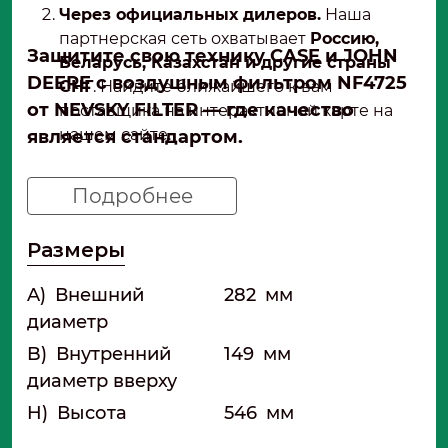
Через официальных дилеров.
Наша
партнерская сеть охватывает
Россию,
Защитите свою технику CASE и JOHN
Беларусь, Казахстан и другие страны
DEERE с воздушным фильтром NF4725
СНГ
. Найдите ближайшего к вам
от NEVSKY FILTER — где качество
поставщика на интерактивной карте на
нашем сайте.
является стандартом.
Подробнее
Размеры
A)
Внешний
282
мм
диаметр
B)
Внутренний
149
мм
диаметр вверху
H)
Высота
546
мм