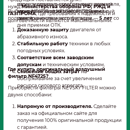
гарантированно отрабатывает полный
итоге, к капитальному ремонту двигателя,
нужд
Министерства обороны РФ, РЖД и
Выбирая NF4725 от NEVSKY FILTER, вы
межсервисный интервал. Гарантийный
стоимость которого несопоставима с
ГАЗПРОМА
, где требования к надежности и
получаете:
срок хранения и эксплуатации —
ценой качественного фильтра.
5 лет
со
долговечности являются максимальными.
дня приемки ОТК.
Доказанную защиту
двигателя от
абразивного износа.
Стабильную работу
техники в любых
погодных условиях.
Соответствие всем заводским
допускам
и техническим условиям.
Где купить оригинальный воздушный
Снижение общих затрат
на
фильтр NF4725?
обслуживание за счет увеличения
ресурса силового агрегата.
Приобрести фильтры NEVSKY FILTER можно
двумя способами:
Напрямую от производителя.
Сделайте
заказ на официальном сайте для
получения 100% оригинальной продукции
с гарантией.