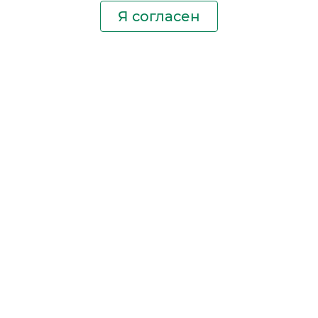
Я согласен
Производство фильтров
и фильтроэлементов
для всех видов транспорта
и спецтехники
Исходный лист ценообразования
Партнерская сеть
Бизнес идеи
Ответы на вопросы