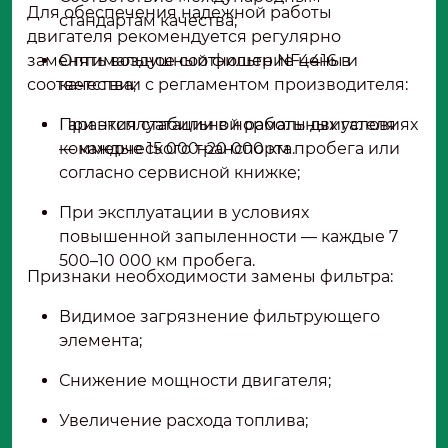
Для обеспечения надежной работы
стандартам качества;
двигателя рекомендуется регулярно
заменять воздушный фильтр NF4416 в
Оптимальное соотношение цены и
соответствии с регламентом производителя:
качества;
Гарантия стабильной работы двигателя
При эксплуатации в нормальных условиях
коммерческого транспорта.
— каждые 15 000–20 000 км пробега или
согласно сервисной книжке;
При эксплуатации в условиях
повышенной запыленности — каждые 7
500–10 000 км пробега.
Признаки необходимости замены фильтра:
Видимое загрязнение фильтрующего
элемента;
Снижение мощности двигателя;
Увеличение расхода топлива;