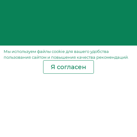
Мы используем файлы сookie для вашего удобства
пользования сайтом и повышения качества рекомендаций.
Я согласен
Производство фильтров
и фильтроэлементов
для всех видов транспорта
и спецтехники
Исходный лист ценообразования
Партнерская сеть