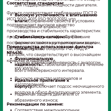
Соответствие стандартам:
для поддержания мощности двигателя.
Фильтр соответствует требованиям ГОСТ Р
Высокую устойчивость к впитыванию
ИСО 9001-2015 (ISO 9001:2015), что
влаги:
Сохранение свойств в условиях
подтверждает высокое качество
повышенной влажности.
производства и стабильность характеристик
продукции. Продукция Nevsky Filter
Стабильность складок:
Сохранение
поставляется таким крупным организациям,
формы и свойств на протяжении всего
Преимущества использования фильтра
как Министерство обороны РФ, РЖД и
срока службы.
NF4416:
Газпром, что свидетельствует о высочайшем
Функциональную
качестве и надежности.
Полная взаимозаменяемость с аналогом
надежность:
Стабильная работа в течение
KW KW1634;
всего межсервисного интервала.
Высокое качество материалов и
Идеальное прилегание к
изготовления;
корпусу:
Исключает подсос неочищенного
воздуха в обход фильтрующего элемента.
Надежная защита двигателя от
абразивного износа;
Рекомендации по замене:
Соответствие международным