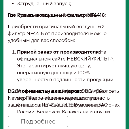
Затрудненный запуск;
Где купить воздушный фильтр NF4416:
Повышенная дымность выхлопа.
Приобрести оригинальный воздушный
фильтр NF4416 от производителя можно
удобным для вас способом:
Прямой заказ от производителя:
На
официальном сайте НЕВСКИЙ ФИЛЬТР.
Это гарантирует лучшую цену,
оперативную доставку и 100%
уверенность в подлинности продукции.
Выбирайте воздушный фильтр NF4416 от
У официальных дилеров:
Обширная сеть
Nevsky Filter — надежное решение для
партнеров обеспечивает доступность
защиты двигателя вашего грузовика JAC!
фильтров NEVSKY FILTER во всех регионах
России, Беларуси, Казахстана и других
стран СНГ.
Подробнее